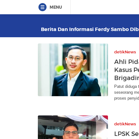
MENU
Berita Dan Informasi Ferdy Sambo Dib
detikNews
Ahli Pid
Kasus 
Brigadir
Patut diduga 
seseorang me
proses penyid
detikNews
LPSK Se