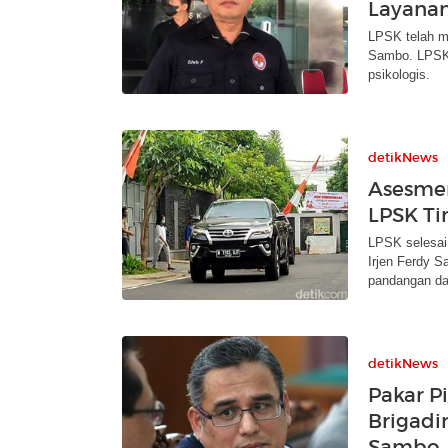
Layanan
LPSK telah m
Sambo. LPSK 
psikologis.
detikNews
Asesmen
LPSK Ti
LPSK selesai 
Irjen Ferdy 
pandangan dar
detikNews
Pakar P
Brigadi
Sambo