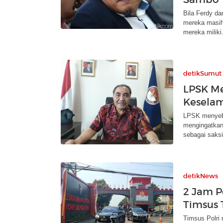
Bila Ferdy dan
mereka masih
mereka miliki
detikSumut
LPSK Me
Keselam
LPSK menyebu
mengingatkan
sebagai saksi
detikNews
2 Jam P
Timsus 
Timsus Polri