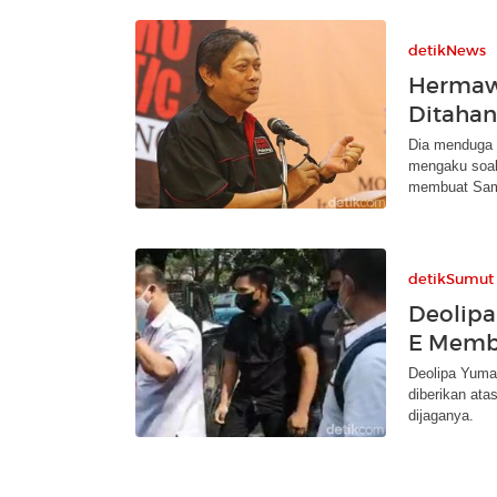
detikNews
Hermawa
Ditahan:
Dia menduga 
mengaku soal
membuat Sam
detikSumut
Deolipa
E Memb
Deolipa Yum
diberikan ata
dijaganya.