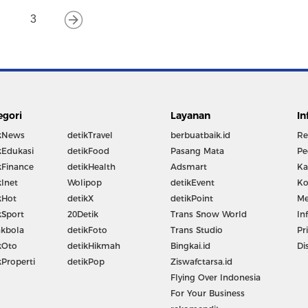
3
egori
Layanan
In
kNews
detikTravel
berbuatbaik.id
Re
kEdukasi
detikFood
Pasang Mata
Pe
kFinance
detikHealth
Adsmart
Ka
kInet
Wolipop
detikEvent
Ko
kHot
detikX
detikPoint
Me
kSport
20Detik
Trans Snow World
In
kbola
detikFoto
Trans Studio
Pr
kOto
detikHikmah
Bingkai.id
Di
kProperti
detikPop
Ziswafctarsa.id
Flying Over Indonesia
For Your Business