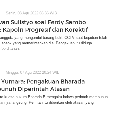
Senin, 08 Agu 2022 08:36 WIB
n Sulistyo soal Ferdy Sambo
 Kapolri Progresif dan Korektif
anggota yang mengambil barang bukti CCTV saat kejadian telah
 sosok yang memerintahkan dia. Pengakuan itu diduga
bo ditahan.
Minggu, 07 Agu 2022 20:24 WIB
 Yumara: Pengakuan Bharada
unuh Diperintah Atasan
ara kuasa hukum Bharada E mengaku bahwa perintah membunuh
sannya langsung. Perintah itu diberikan oleh atasan yang