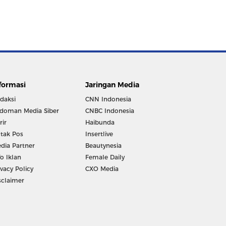
formasi
Jaringan Media
daksi
CNN Indonesia
doman Media Siber
CNBC Indonesia
rir
Haibunda
tak Pos
Insertlive
dia Partner
Beautynesia
fo Iklan
Female Daily
ivacy Policy
CXO Media
sclaimer