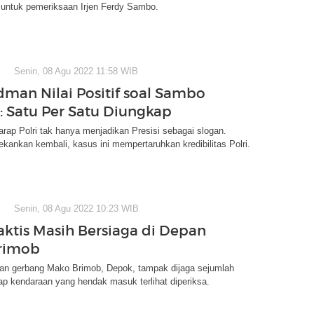
untuk pemeriksaan Irjen Ferdy Sambo.
Senin, 08 Agu 2022 11:58 WIB
an Nilai Positif soal Sambo
: Satu Per Satu Diungkap
rap Polri tak hanya menjadikan Presisi sebagai slogan.
ankan kembali, kasus ini mempertaruhkan kredibilitas Polri.
Senin, 08 Agu 2022 10:23 WIB
aktis Masih Bersiaga di Depan
rimob
epan gerbang Mako Brimob, Depok, tampak dijaga sejumlah
ap kendaraan yang hendak masuk terlihat diperiksa.