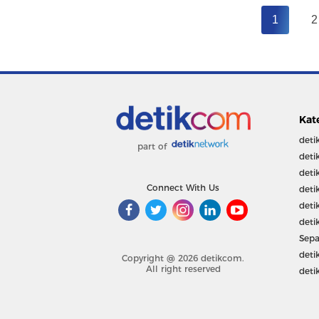
1
2
Kat
deti
part of
deti
deti
Connect With Us
deti
deti
deti
Sepa
deti
Copyright @ 2026 detikcom.
All right reserved
deti