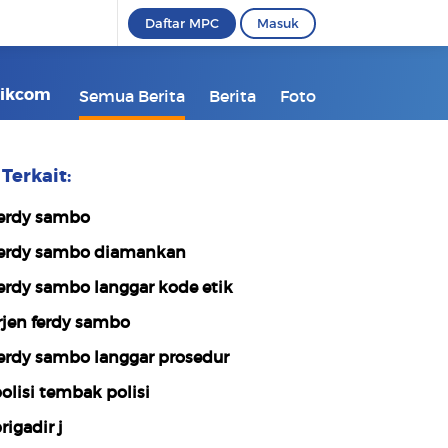
Daftar MPC
Masuk
tikcom
Semua Berita
Berita
Foto
Terkait:
erdy sambo
erdy sambo diamankan
erdy sambo langgar kode etik
rjen ferdy sambo
erdy sambo langgar prosedur
olisi tembak polisi
rigadir j