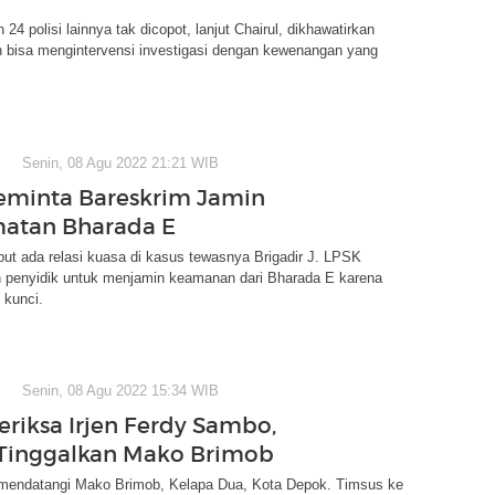
 24 polisi lainnya tak dicopot, lanjut Chairul, dikhawatirkan
 bisa mengintervensi investigasi dengan kewenangan yang
.
Senin, 08 Agu 2022 21:21 WIB
minta Bareskrim Jamin
atan Bharada E
t ada relasi kuasa di kasus tewasnya Brigadir J. LPSK
 penyidik untuk menjamin keamanan dari Bharada E karena
 kunci.
Senin, 08 Agu 2022 15:34 WIB
eriksa Irjen Ferdy Sambo,
Tinggalkan Mako Brimob
 mendatangi Mako Brimob, Kelapa Dua, Kota Depok. Timsus ke