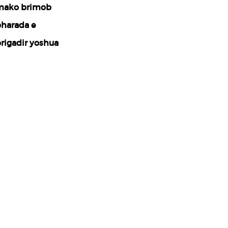
ako brimob
harada e
rigadir yoshua