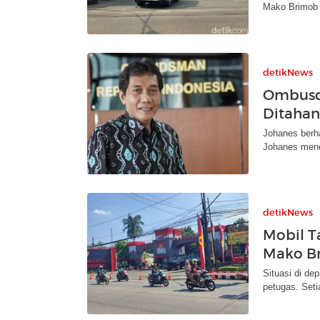
Mako Brimob 
detikNews
Ombusdm
Ditahan
Johanes berha
Johanes menek
detikNews
Mobil T
Mako B
Situasi di d
petugas. Seti