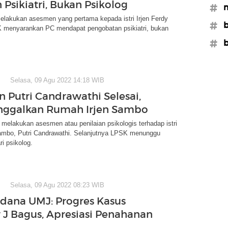
 Psikiatri, Bukan Psikolog
#m
elakukan asesmen yang pertama kepada istri Irjen Ferdy
#b
menyarankan PC mendapat pengobatan psikiatri, bukan
#b
Selasa, 09 Agu 2022 14:18 WIB
 Putri Candrawathi Selesai,
nggalkan Rumah Irjen Sambo
melakukan asesmen atau penilaian psikologis terhadap istri
Sambo, Putri Candrawathi. Selanjutnya LPSK menunggu
i psikolog.
Selasa, 09 Agu 2022 08:23 WIB
idana UMJ: Progres Kasus
r J Bagus, Apresiasi Penahanan