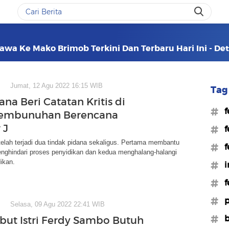
awa Ke Mako Brimob Terkini Dan Terbaru Hari Ini - De
Jumat, 12 Agu 2022 16:15 WIB
Tag 
ana Beri Catatan Kritis di
#f
Pembunuhan Berencana
 J
#f
telah terjadi dua tindak pidana sekaligus. Pertama membantu
#f
nghindari proses penyidikan dan kedua menghalang-halangi
ikan.
#i
#f
#p
Selasa, 09 Agu 2022 22:41 WIB
#b
but Istri Ferdy Sambo Butuh