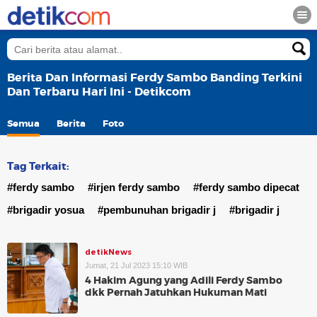
Berita Dan Informasi Ferdy Sambo Banding Terkini
Dan Terbaru Hari Ini - Detikcom
Semua
Berita
Foto
Tag Terkait:
#ferdy sambo
#irjen ferdy sambo
#ferdy sambo dipecat
#brigadir yosua
#pembunuhan brigadir j
#brigadir j
detikNews
Jumat, 21 Jul 2023 15:10 WIB
4 Hakim Agung yang Adili Ferdy Sambo
dkk Pernah Jatuhkan Hukuman Mati