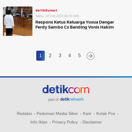
detikSumut
Sabtu, 18 Feb 2023 06:30 WIB
Respons Ketus Keluarga Yosua Dengar
Ferdy Sambo Cs Banding Vonis Hakim
1
2
3
4
5
part of
Redaksi
Pedoman Media Siber
Karir
Kotak Pos
Info Iklan
Privacy Policy
Disclaimer