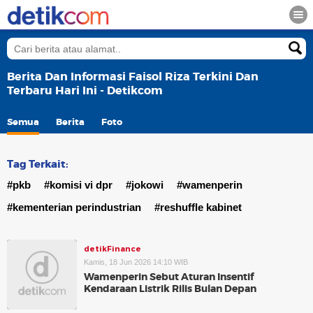
Berita Dan Informasi Faisol Riza Terkini Dan
Terbaru Hari Ini - Detikcom
Semua
Berita
Foto
Tag Terkait:
#pkb
#komisi vi dpr
#jokowi
#wamenperin
#kementerian perindustrian
#reshuffle kabinet
detikFinance
Kamis, 18 Jun 2026 14:10 WIB
Wamenperin Sebut Aturan Insentif
Kendaraan Listrik Rilis Bulan Depan