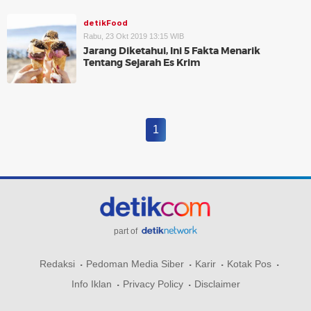
detikFood
Rabu, 23 Okt 2019 13:15 WIB
Jarang Diketahui, Ini 5 Fakta Menarik
Tentang Sejarah Es Krim
1
part of
Redaksi
Pedoman Media Siber
Karir
Kotak Pos
Info Iklan
Privacy Policy
Disclaimer