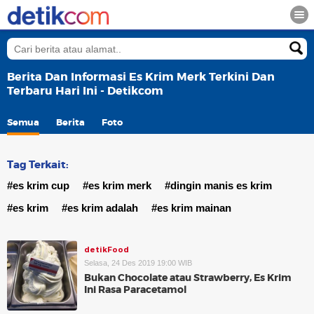
Berita Dan Informasi Es Krim Merk Terkini Dan
Terbaru Hari Ini - Detikcom
Semua
Berita
Foto
Tag Terkait:
#es krim cup
#es krim merk
#dingin manis es krim
#es krim
#es krim adalah
#es krim mainan
detikFood
Selasa, 24 Des 2019 19:00 WIB
Bukan Chocolate atau Strawberry, Es Krim
Ini Rasa Paracetamol