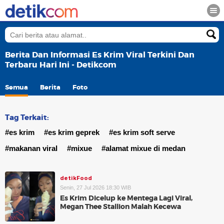
Berita Dan Informasi Es Krim Viral Terkini Dan
Terbaru Hari Ini - Detikcom
Semua
Berita
Foto
Tag Terkait:
#es krim
#es krim geprek
#es krim soft serve
#makanan viral
#mixue
#alamat mixue di medan
detikFood
Senin, 27 Jul 2026 18:30 WIB
Es Krim Dicelup ke Mentega Lagi Viral,
Megan Thee Stallion Malah Kecewa