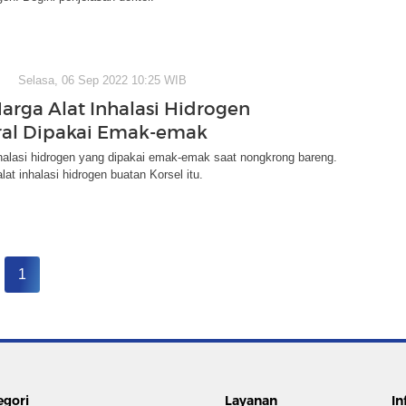
Selasa, 06 Sep 2022 10:25 WIB
Harga Alat Inhalasi Hidrogen
ral Dipakai Emak-emak
halasi hidrogen yang dipakai emak-emak saat nongkrong bareng.
lat inhalasi hidrogen buatan Korsel itu.
1
egori
Layanan
In