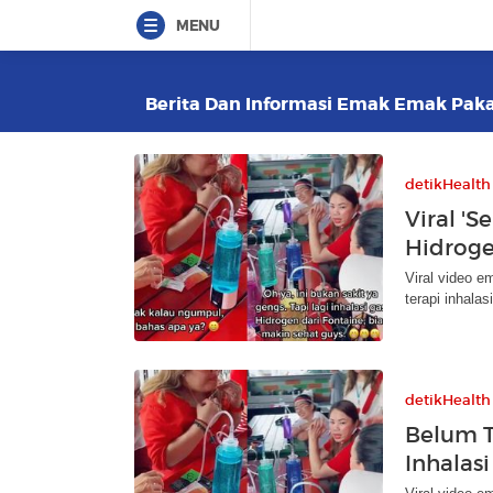
MENU
Berita Dan Informasi Emak Emak Pakai 
detikHealth
Viral '
Hidroge
Viral video 
terapi inhala
detikHealth
Belum T
Inhalas