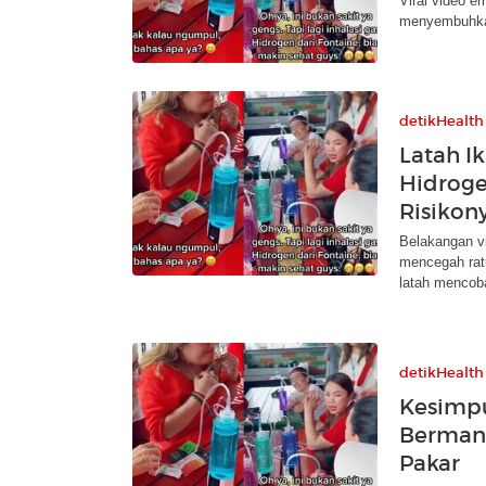
Viral video e
menyembuhkan 
detikHealth
Latah Ik
Hidroge
Risikon
Belakangan vi
mencegah rat
latah mencob
detikHealth
Kesimpu
Bermanf
Pakar