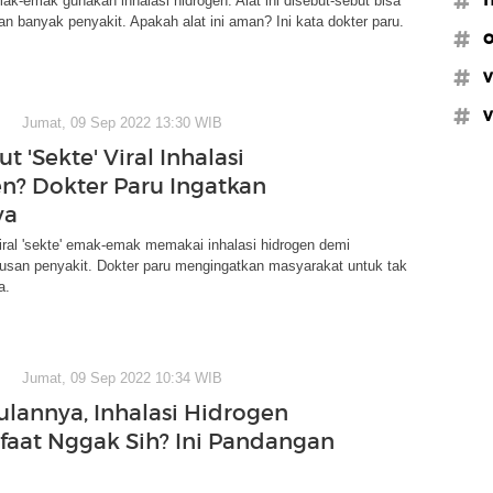
mak-emak gunakan inhalasi hidrogen. Alat ini disebut-sebut bisa
banyak penyakit. Apakah alat ini aman? Ini kata dokter paru.
#o
#v
#v
Jumat, 09 Sep 2022 13:30 WIB
ut 'Sekte' Viral Inhalasi
n? Dokter Paru Ingatkan
ya
ral 'sekte' emak-emak memakai inhalasi hidrogen demi
usan penyakit. Dokter paru mengingatkan masyarakat untuk tak
a.
Jumat, 09 Sep 2022 10:34 WIB
lannya, Inhalasi Hidrogen
aat Nggak Sih? Ini Pandangan