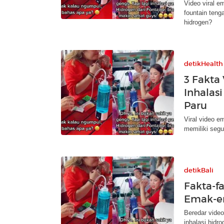
Video viral 
fountain teng
hidrogen?
detikHealth
3 Fakta
Inhalasi
Paru
Viral video 
memiliki segu
detikBali
Fakta-f
Emak-em
Beredar vide
inhalasi hidro