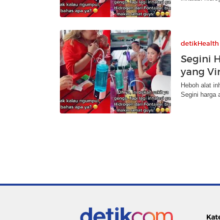
detikHealth
Segini 
yang Vi
Heboh alat in
Segini harga a
Kat