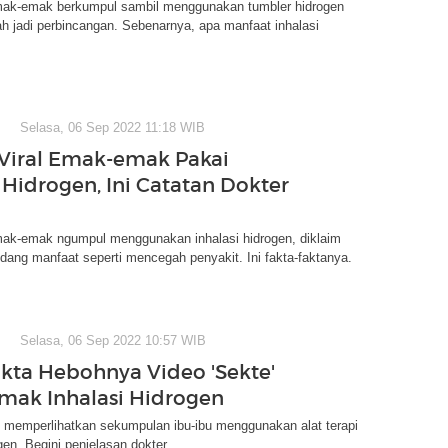
emak-emak berkumpul sambil menggunakan tumbler hidrogen
ah jadi perbincangan. Sebenarnya, apa manfaat inhalasi
Selasa, 06 Sep 2022 11:18 WIB
 Viral Emak-emak Pakai
 Hidrogen, Ini Catatan Dokter
emak-emak ngumpul menggunakan inhalasi hidrogen, diklaim
dang manfaat seperti mencegah penyakit. Ini fakta-faktanya.
Selasa, 06 Sep 2022 10:57 WIB
akta Hebohnya Video 'Sekte'
ak Inhalasi Hidrogen
o memperlihatkan sekumpulan ibu-ibu menggunakan alat terapi
gen. Begini penjelasan dokter.