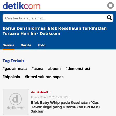
Berita Dan Informasi Efek Kesehatan Terkini Dan
Terbaru Hari Ini - Detikcom
Semua
Berita
Foto
Tag Terkait:
#gas air mata
#asma
#bpom
#demonstrasi
#hipoksia
#iritasi saluran napas
detikHealth
Kamis, 09 Apr 2026 17:35 WIB
Efek Baby Whip pada Kesehatan, 'Gas
Tawa' Ilegal yang Ditemukan BPOM di
Jakbar