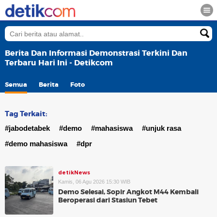
Berita Dan Informasi Demonstrasi Terkini Dan
Terbaru Hari Ini - Detikcom
Semua
Berita
Foto
Tag Terkait:
#jabodetabek
#demo
#mahasiswa
#unjuk rasa
#demo mahasiswa
#dpr
detikNews
Kamis, 06 Agu 2026 15:30 WIB
Demo Selesai, Sopir Angkot M44 Kembali
Beroperasi dari Stasiun Tebet