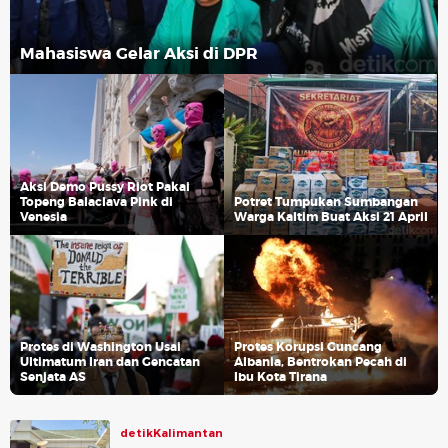
Mahasiswa Gelar Aksi di DPR
Aksi Demo Pussy Riot Pakai
Topeng Balaclava Pink di
Potret Tumpukan Sumbangan
Venesia
Warga Kaltim Buat Aksi 21 April
Protes di Washington Usai
Protes Korupsi Guncang
Ultimatum Iran dan Gencatan
Albania, Bentrokan Pecah di
Senjata AS
Ibu Kota Tirana
detikKalimantan