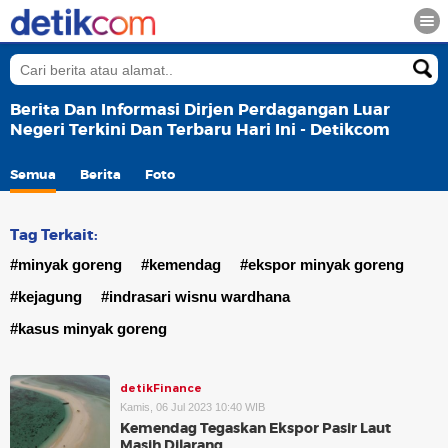
Berita Dan Informasi Dirjen Perdagangan Luar
Negeri Terkini Dan Terbaru Hari Ini - Detikcom
Semua
Berita
Foto
Tag Terkait:
#minyak goreng
#kemendag
#ekspor minyak goreng
#kejagung
#indrasari wisnu wardhana
#kasus minyak goreng
detikFinance
Kamis, 06 Jul 2023 10:40 WIB
Kemendag Tegaskan Ekspor Pasir Laut
Masih Dilarang