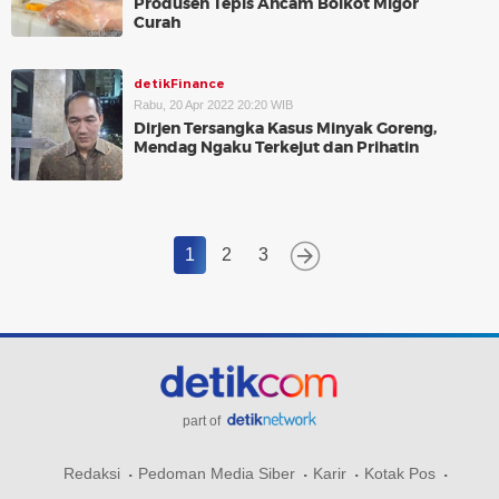
Produsen Tepis Ancam Boikot Migor
Curah
detikFinance
Rabu, 20 Apr 2022 20:20 WIB
Dirjen Tersangka Kasus Minyak Goreng,
Mendag Ngaku Terkejut dan Prihatin
1
2
3
part of
Redaksi
Pedoman Media Siber
Karir
Kotak Pos