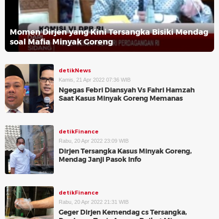
Momen Dirjen yang Kini Tersangka Bisiki Mendag
soal Mafia Minyak Goreng
detikNews
Kamis, 21 Apr 2022 07:36 WIB
Ngegas Febri Diansyah Vs Fahri Hamzah
Saat Kasus Minyak Goreng Memanas
detikFinance
Rabu, 20 Apr 2022 23:09 WIB
Dirjen Tersangka Kasus Minyak Goreng,
Mendag Janji Pasok Info
detikFinance
Rabu, 20 Apr 2022 21:31 WIB
Geger Dirjen Kemendag cs Tersangka,