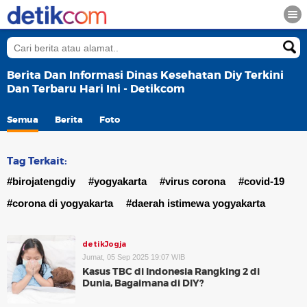
Berita Dan Informasi Dinas Kesehatan Diy Terkini
Dan Terbaru Hari Ini - Detikcom
Semua
Berita
Foto
Tag Terkait:
#birojatengdiy
#yogyakarta
#virus corona
#covid-19
#corona di yogyakarta
#daerah istimewa yogyakarta
detikJogja
Jumat, 05 Sep 2025 19:07 WIB
Kasus TBC di Indonesia Rangking 2 di
Dunia, Bagaimana di DIY?