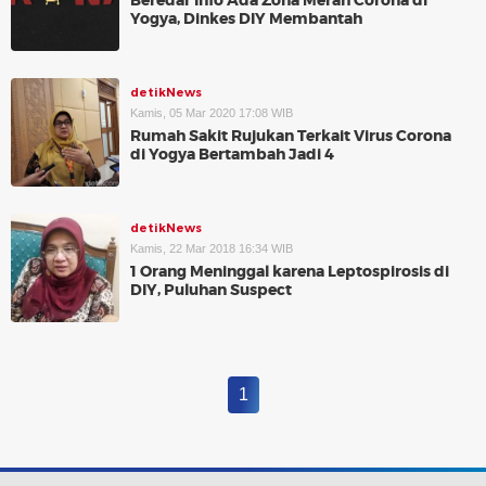
Beredar Info Ada Zona Merah Corona di
Yogya, Dinkes DIY Membantah
detikNews
Kamis, 05 Mar 2020 17:08 WIB
Rumah Sakit Rujukan Terkait Virus Corona
di Yogya Bertambah Jadi 4
detikNews
Kamis, 22 Mar 2018 16:34 WIB
1 Orang Meninggal karena Leptospirosis di
DIY, Puluhan Suspect
1