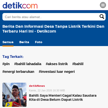
Berita Dan Informasi Desa Tanpa Listrik Terkini Dan
Terbaru Hari Ini - Detikcom
Semua
Berita
Foto
Tag Terkait:
#pln
#bahlil lahadalia
#akses listrik
#bahlil
#energi terbarukan
#investasi luar negeri
detikNews
Kamis, 22 Jan 2026 16:30 WIB
Bahlil: Saya Menteri Gagal Kalau Saudara
Kita di Desa Belum Dapat Listrik