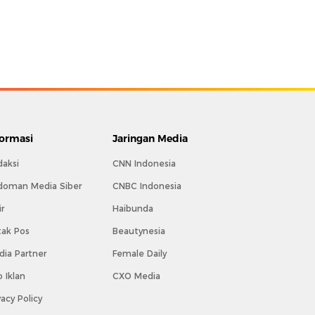
formasi
Jaringan Media
daksi
CNN Indonesia
doman Media Siber
CNBC Indonesia
ir
Haibunda
tak Pos
Beautynesia
ia Partner
Female Daily
o Iklan
CXO Media
vacy Policy