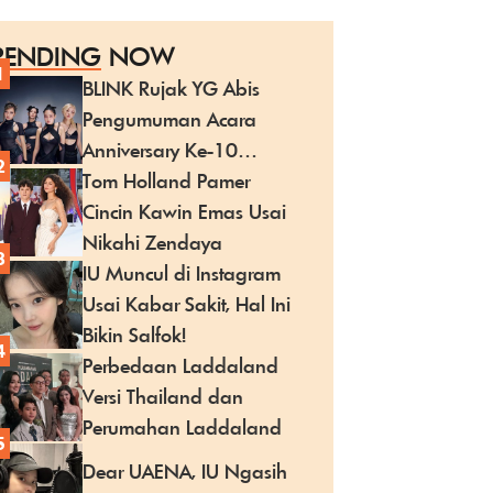
RENDING
NOW
1
BLINK Rujak YG Abis
Pengumuman Acara
Anniversary Ke-10
2
BLACKPINK
Tom Holland Pamer
Cincin Kawin Emas Usai
Nikahi Zendaya
3
IU Muncul di Instagram
Usai Kabar Sakit, Hal Ini
Bikin Salfok!
4
Perbedaan Laddaland
Versi Thailand dan
Perumahan Laddaland
5
Dear UAENA, IU Ngasih