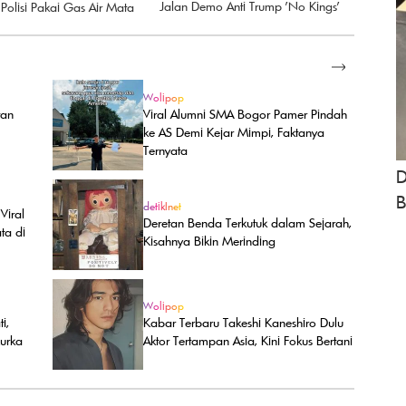
Jalan Demo Anti Trump 'No Kings'
olisi Pakai Gas Air Mata
SELENGKAPNYA
Wolipop
tan
Viral Alumni SMA Bogor Pamer Pindah
ke AS Demi Kejar Mimpi, Faktanya
Ternyata
D
B
detikInet
Viral
Deretan Benda Terkutuk dalam Sejarah,
ta di
Kisahnya Bikin Merinding
Wolipop
i,
Kabar Terbaru Takeshi Kaneshiro Dulu
urka
Aktor Tertampan Asia, Kini Fokus Bertani