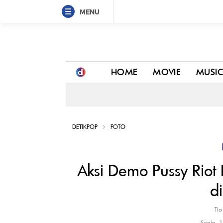
MENU
Aksi Demo Pussy Riot Pakai Topeng Balaclava Pink
HOME
MOVIE
MUSI
DETIKPOP
FOTO
Aksi Demo Pussy Riot
d
Tia
Senin, 