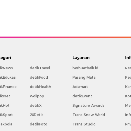
tegori
Layanan
In
ikNews
detikTravel
berbuatbaik.id
Re
ikEdukasi
detikFood
Pasang Mata
Pe
ikFinance
detikHealth
Adsmart
Kar
ikInet
Wolipop
detikEvent
Ko
ikHot
detikX
Signature Awards
Med
ikSport
20Detik
Trans Snow World
Inf
akbola
detikFoto
Trans Studio
Pri