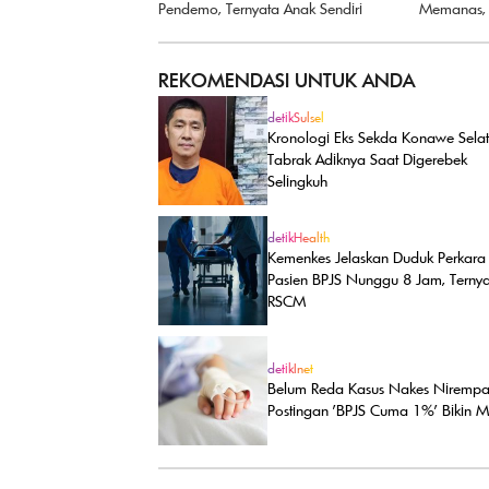
Pendemo, Ternyata Anak Sendiri
Memanas, P
REKOMENDASI UNTUK ANDA
detikSulsel
Kronologi Eks Sekda Konawe Sela
Tabrak Adiknya Saat Digerebek
Selingkuh
detikHealth
Kemenkes Jelaskan Duduk Perkara 
Pasien BPJS Nunggu 8 Jam, Ternya
RSCM
detikInet
Belum Reda Kasus Nakes Nirempat
Postingan 'BPJS Cuma 1%' Bikin M