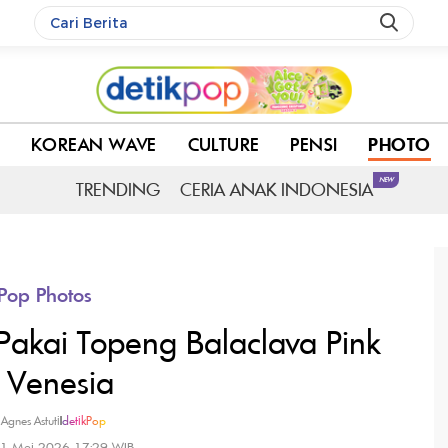
 di Venesia
C
KOREAN WAVE
CULTURE
PENSI
PHOTO
NEW
TRENDING
CERIA ANAK INDONESIA
Pop Photos
 Pakai Topeng Balaclava Pink
i Venesia
 Agnes Astuti
|
detikPop
11 Mei 2026 17:29 WIB