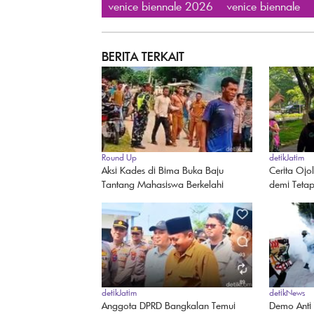
venice biennale 2026
venice biennale
BERITA TERKAIT
Round Up
detikJatim
Aksi Kades di Bima Buka Baju
Cerita Ojo
Tantang Mahasiswa Berkelahi
demi Teta
detikJatim
detikNews
Anggota DPRD Bangkalan Temui
Demo Anti 