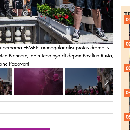
T
0
0
asi bernama FEMEN menggelar aksi protes dramatis
ice Biennale, lebih tepatnya di depan Paviliun Rusia,
mone Padovani
0
0
0