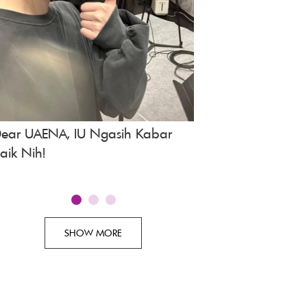
ear UAENA, IU Ngasih Kabar
Spoiler Drakor A Bo
aik Nih!
Episode 3, Tayang 
SHOW MORE