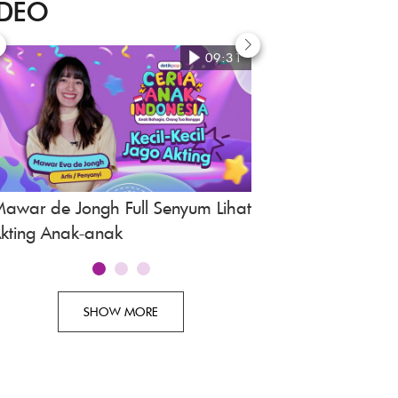
IDEO
09:31
awar de Jongh Full Senyum Lihat
Awi Suryadi, Revie
kting Anak-anak
Indonesia
SHOW MORE