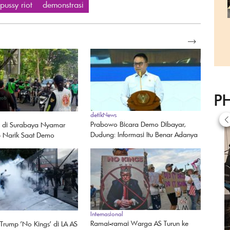
pussy riot
demonstrasi
SELENGKAPNYA
P
detikNews
Prabowo Bicara Demo Dibayar,
l di Surabaya Nyamar
Dudung: Informasi Itu Benar Adanya
p Narik Saat Demo
Internasional
Ramai-ramai Warga AS Turun ke
Trump 'No Kings' di LA AS