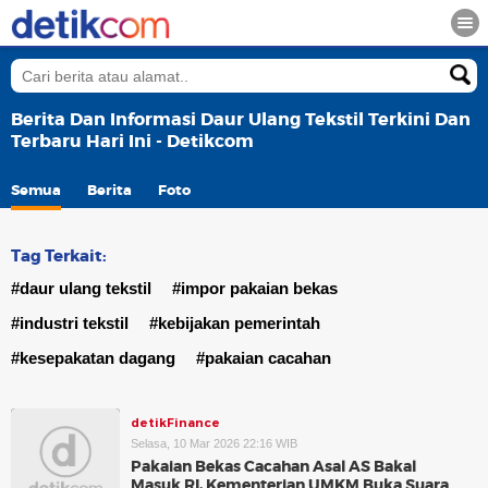
Berita Dan Informasi Daur Ulang Tekstil Terkini Dan
Terbaru Hari Ini - Detikcom
Semua
Berita
Foto
Tag Terkait:
#daur ulang tekstil
#impor pakaian bekas
#industri tekstil
#kebijakan pemerintah
#kesepakatan dagang
#pakaian cacahan
detikFinance
Selasa, 10 Mar 2026 22:16 WIB
Pakaian Bekas Cacahan Asal AS Bakal
Masuk RI, Kementerian UMKM Buka Suara