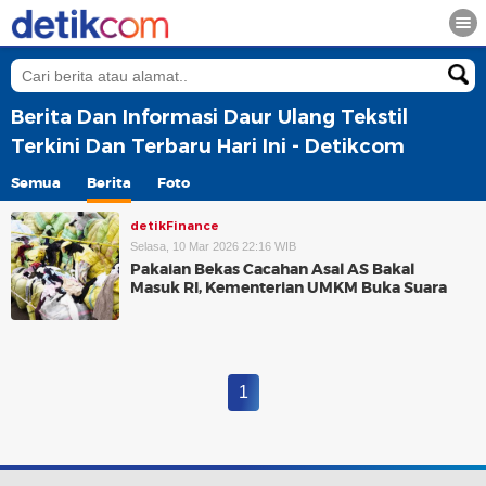
Berita Dan Informasi Daur Ulang Tekstil
Terkini Dan Terbaru Hari Ini - Detikcom
Semua
Berita
Foto
detikFinance
Selasa, 10 Mar 2026 22:16 WIB
Pakaian Bekas Cacahan Asal AS Bakal
Masuk RI, Kementerian UMKM Buka Suara
1