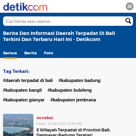
Berita Dan Informasi Daerah Terpadat Di Bali
Terkini Dan Terbaru Hari Ini - Detikcom
Semua
Berita
Foto
Tag Terkait:
#daerah terpadat di bali
#kabupaten badung
#kabupaten bangli
#kabupaten buleleng
#kabupaten gianyar
#kabupaten jembrana
detikBali
Kamis, 18 Agu 2022 19:35 WIB
5 Wilayah Terpadat di Provinsi Bali,
Denpasar-Badung Teratas!