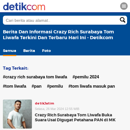
Berita Dan Informasi Crazy Rich Surabaya Tom
Liwafa Terkini Dan Terbaru Hari Ini - Detikcom
Semua
Berita
Foto
Tag Terkait:
#crazy rich surabaya tom liwafa
#pemilu 2024
#tom liwafa
#pan
#pemilu
#tom liwafa masuk pan
detikJatim
Selasa, 26 Mar 2024 12:55 WIB
Crazy Rich Surabaya Tom Liwafa Buka
Suara Usai Digugat Petahana PAN di MK