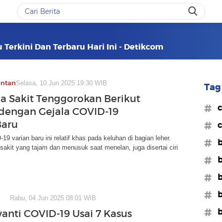
 Terkini Dan Terbaru Hari Ini - Detikcom
antan
Selasa, 10 Jun 2025 19:30 WIB
Tag 
 Sakit Tenggorokan Berikut
#c
 dengan Gejala COVID-19
Baru
#c
19 varian baru ini relatif khas pada keluhan di bagian leher.
#
 sakit yang tajam dan menusuk saat menelan, juga disertai ciri
#b
#b
#b
Rabu, 04 Jun 2025 08:01 WIB
#b
anti COVID-19 Usai 7 Kasus