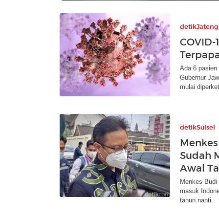
detikJateng
COVID-1
Terpapa
Ada 6 pasien
Gubernur Jaw
mulai diperket
detikSulsel
Menkes 
Sudah M
Awal T
Menkes Budi 
masuk Indones
tahun nanti.