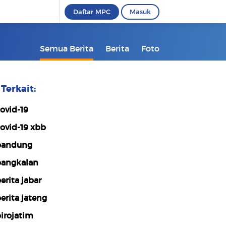
Daftar MPC
Masuk
Semua Berita
Berita
Foto
Terkait:
ovid-19
ovid-19 xbb
bandung
angkalan
erita jabar
erita jateng
irojatim