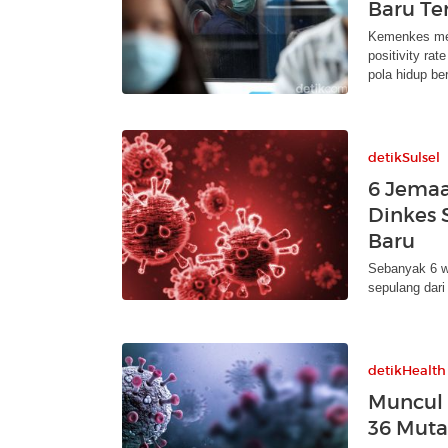
Baru Te
Kemenkes men
positivity r
pola hidup ber
detikSulsel
6 Jemaa
Dinkes 
Baru
Sebanyak 6 wa
sepulang dar
detikHealth
Muncul 
36 Muta