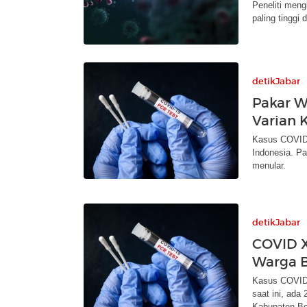
Peneliti meng
paling tinggi 
detikJabar
Pakar W
Varian 
Kasus COVID-
Indonesia. Pa
menular.
detikJabar
COVID X
Warga B
Kasus COVID-
saat ini, ada
Kabupaten Bo