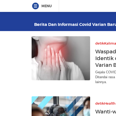
MENU
Berita Dan Informasi Covid Varian Baru
detikKalim
Waspada
Identik
Varian 
Gejala COVID-
Ditandai rasa
lainnya.
detikHealth
Wanti-w