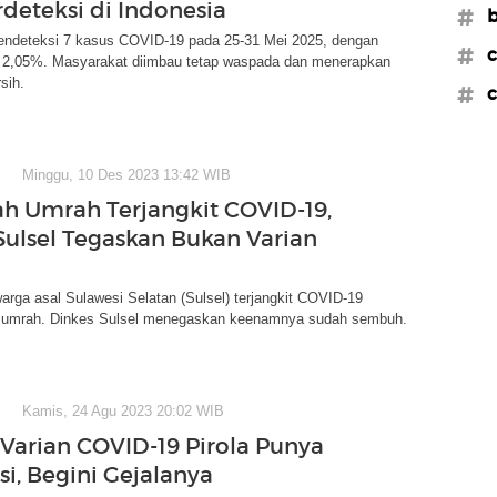
rdeteksi di Indonesia
#b
deteksi 7 kasus COVID-19 pada 25-31 Mei 2025, dengan
#c
ate 2,05%. Masyarakat diimbau tetap waspada dan menerapkan
sih.
#c
Minggu, 10 Des 2023 13:42 WIB
h Umrah Terjangkit COVID-19,
Sulsel Tegaskan Bukan Varian
rga asal Sulawesi Selatan (Sulsel) terjangkit COVID-19
i umrah. Dinkes Sulsel menegaskan keenamnya sudah sembuh.
Kamis, 24 Agu 2023 20:02 WIB
Varian COVID-19 Pirola Punya
si, Begini Gejalanya