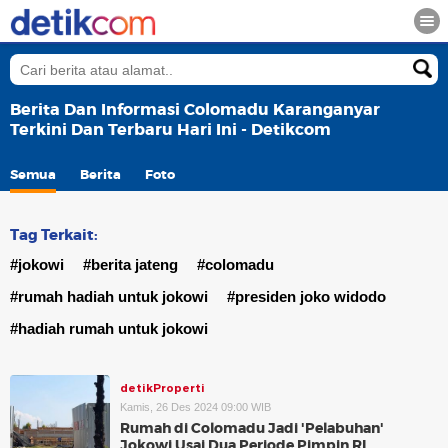
Berita Dan Informasi Colomadu Karanganyar
Terkini Dan Terbaru Hari Ini - Detikcom
Semua
Berita
Foto
Tag Terkait:
#jokowi
#berita jateng
#colomadu
#rumah hadiah untuk jokowi
#presiden joko widodo
#hadiah rumah untuk jokowi
detikProperti
Kamis, 26 Des 2024 09:00 WIB
Rumah di Colomadu Jadi 'Pelabuhan'
Jokowi Usai Dua Periode Pimpin RI