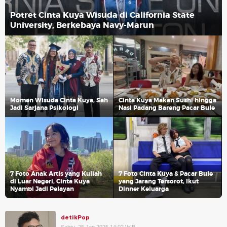
Potret Cinta Kuya Wisuda di California State
University, Berkebaya Navy-Marun
Momen Wisuda Cinta Kuya, Sah
Cinta Kuya Makan Sushi hingga
Jadi Sarjana Psikologi
Nasi Padang Bareng Pacar Bule
7 Foto Anak Artis yang Kuliah
7 Foto Cinta Kuya & Pacar Bule
di Luar Negeri, Cinta Kuya
yang Jarang Tersorot, Ikut
Nyambi Jadi Pelayan
Dinner Keluarga
detikPop