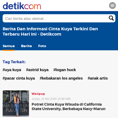
Berita Dan Informasi Cinta Kuya Terkini Dan
Terbaru Hari Ini - Detikcom
Semua
Berita
Foto
Tag Terkait:
#uya kuya
#astrid kuya
#logan huck
#pacar cinta kuya
#kebakaran los angeles
#anak artis
Wolipop
Jumat, 22 Mei 2026 10:08 WIB
Potret Cinta Kuya Wisuda di California
State University, Berkebaya Navy-Marun