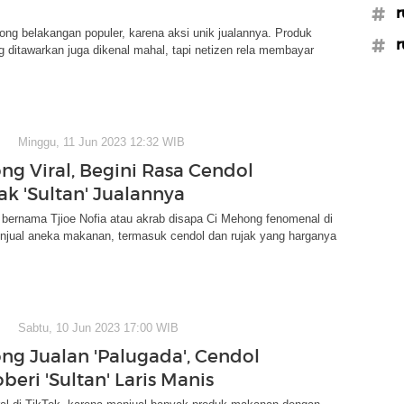
#r
ng belakangan populer, karena aksi unik jualannya. Produk
#r
ditawarkan juga dikenal mahal, tapi netizen rela membayar
Minggu, 11 Jun 2023 12:32 WIB
ng Viral, Begini Rasa Cendol
ak 'Sultan' Jualannya
bernama Tjioe Nofia atau akrab disapa Ci Mehong fenomenal di
enjual aneka makanan, termasuk cendol dan rujak yang harganya
Sabtu, 10 Jun 2023 17:00 WIB
ng Jualan 'Palugada', Cendol
beri 'Sultan' Laris Manis