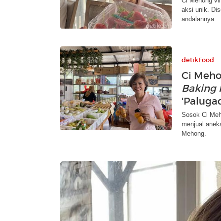
Ci Mehong vi
aksi unik. Dis
andalannya.
detikFood
Ci Meho
Baking
'Paluga
Sosok Ci Meho
menjual aneka
Mehong.