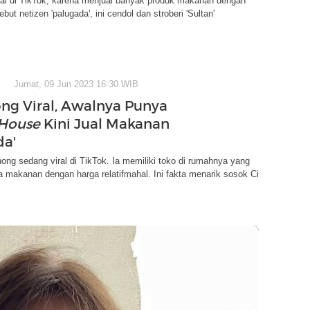
ral di TikTok, karena menjual banyak produk makanan dengan
ebut netizen 'palugada', ini cendol dan stroberi 'Sultan'
Jumat, 09 Jun 2023 16:30 WIB
ng Viral, Awalnya Punya
 House
Kini Jual Makanan
da'
ng sedang viral di TikTok. Ia memiliki toko di rumahnya yang
 makanan dengan harga relatifmahal. Ini fakta menarik sosok Ci