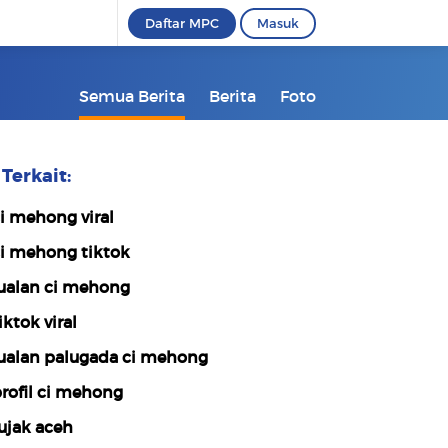
Daftar MPC
Masuk
Semua Berita
Berita
Foto
Terkait:
i mehong viral
i mehong tiktok
ualan ci mehong
iktok viral
ualan palugada ci mehong
rofil ci mehong
ujak aceh