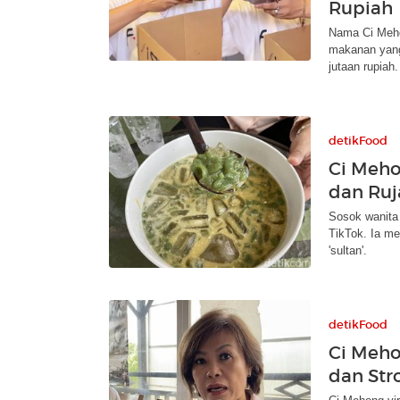
Rupiah
Nama Ci Meho
makanan yang 
jutaan rupiah.
detikFood
Ci Meho
dan Ruj
Sosok wanita 
TikTok. Ia m
'sultan'.
detikFood
Ci Meho
dan Stro