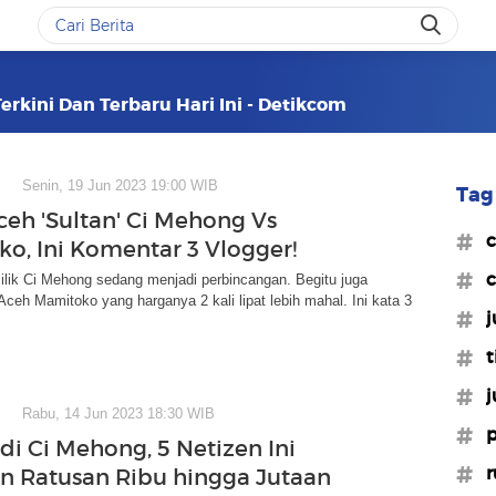
erkini Dan Terbaru Hari Ini - Detikcom
Senin, 19 Jun 2023 19:00 WIB
Tag 
ceh 'Sultan' Ci Mehong Vs
#c
o, Ini Komentar 3 Vlogger!
#c
lik Ci Mehong sedang menjadi perbincangan. Begitu juga
Aceh Mamitoko yang harganya 2 kali lipat lebih mahal. Ini kata 3
#j
#t
#j
Rabu, 14 Jun 2023 18:30 WIB
#p
di Ci Mehong, 5 Netizen Ini
#r
n Ratusan Ribu hingga Jutaan