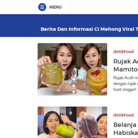
MENU
Berita Dan Informasi Ci Mehong Viral T
detikFood
Rujak A
Mamitok
Rujak Aceh mi
dengan rujak 
food vlogger!
detikFood
Belanja 
Habiska