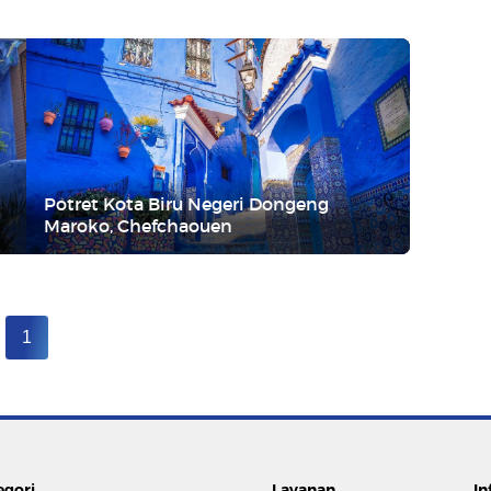
Potret Kota Biru Negeri Dongeng
Maroko, Chefchaouen
1
egori
Layanan
In