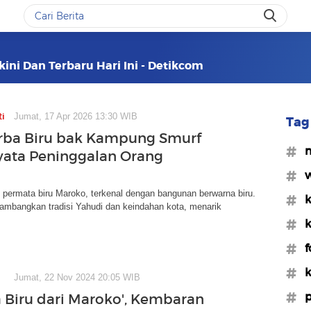
ini Dan Terbaru Hari Ini - Detikcom
ti
Jumat, 17 Apr 2026 13:30 WIB
Tag 
rba Biru bak Kampung Smurf
#
nyata Peninggalan Orang
#w
permata biru Maroko, terkenal dengan bangunan berwarna biru.
#k
ambangkan tradisi Yahudi dan keindahan kota, menarik
#k
#f
#k
Jumat, 22 Nov 2024 20:05 WIB
#p
a Biru dari Maroko', Kembaran