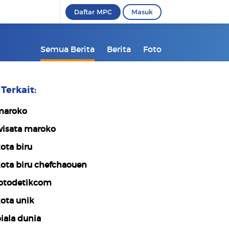
Daftar MPC
Masuk
Semua Berita
Berita
Foto
Terkait:
maroko
isata maroko
ota biru
ota biru chefchaouen
otodetikcom
ota unik
iala dunia