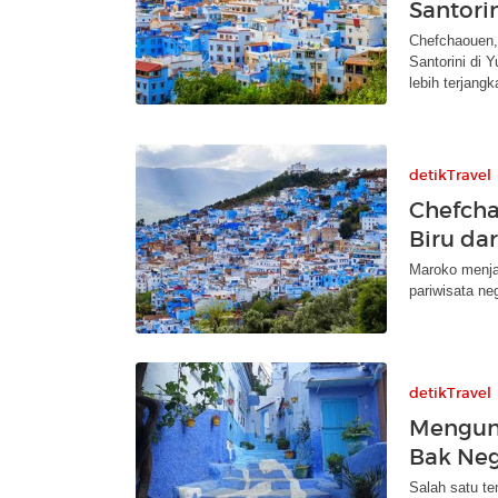
Santori
Chefchaouen,
Santorini di 
lebih terjangk
detikTravel
Chefcha
Biru da
Maroko menjad
pariwisata ne
detikTravel
Mengunj
Bak Neg
Salah satu te