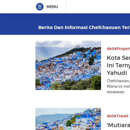
MENU
Berita Dan Informasi Chefchaouen Terk
detikProper
Kota Se
Ini Ter
Yahudi
Chefchaouen, 
Warna ini mel
wisatawan.
detikTravel
'Mutiar