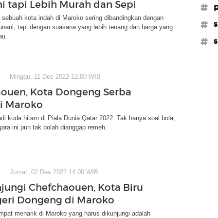
ni tapi Lebih Murah dan Sepi
#p
 sebuah kota indah di Maroko sering dibandingkan dengan
#s
Yunani, tapi dengan suasana yang lebih tenang dan harga yang
au.
#s
Minggu, 11 Des 2022 12:00 WIB
ouen, Kota Dongeng Serba
ri Maroko
i kuda hitam di Piala Dunia Qatar 2022. Tak hanya soal bola,
gara ini pun tak bolah dianggap remeh.
Jumat, 02 Des 2022 14:00 WIB
ungi Chefchaouen, Kota Biru
eri Dongeng di Maroko
mpat menarik di Maroko yang harus dikunjungi adalah