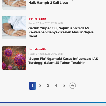
Naik Hampir 2 Kali Lipat
detikHealth
Rabu, 07 Jan 2026 12:37 WIB
Gaduh 'Super Flu', Sejumlah RS di AS
Kewalahan Banyak Pasien Masuk Gejala
Berat
detikHealth
Rabu, 07 Jan 2026 06:00 WIB
'Super Flu' Ngamuk! Kasus Influenza di AS
Tertinggi dalam 25 Tahun Terakhir
1
2
3
4
5