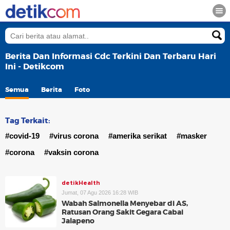
Berita Dan Informasi Cdc Terkini Dan Terbaru Hari
Ini - Detikcom
Semua
Berita
Foto
Tag Terkait:
#covid-19
#virus corona
#amerika serikat
#masker
#corona
#vaksin corona
detikHealth
Jumat, 07 Agu 2026 16:28 WIB
Wabah Salmonella Menyebar di AS,
Ratusan Orang Sakit Gegara Cabai
Jalapeno