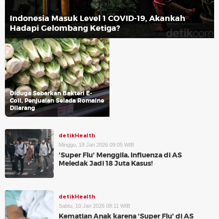
Indonesia Masuk Level 1 COVID-19, Akankah
Hadapi Gelombang Ketiga?
Diduga Sebarkan Bakteri E-
Coli, Penjualan Selada Romaine
Dilarang
detikHealth
Minggu, 18 Jan 2026 09:05 WIB
'Super Flu' Menggila, Influenza di AS
Meledak Jadi 18 Juta Kasus!
detikHealth
Sabtu, 10 Jan 2026 08:11 WIB
Kematian Anak karena 'Super Flu' di AS