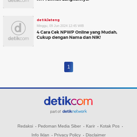
detikJateng
Minggu, 09 Jun 2024 12:45 WIB
4 Cara Cek NPWP Online yang Mudah,
Cukup dengan Nama dan NIK!
1
part of
Redaksi
Pedoman Media Siber
Karir
Kotak Pos
Info Iklan
Privacy Policy
Disclaimer