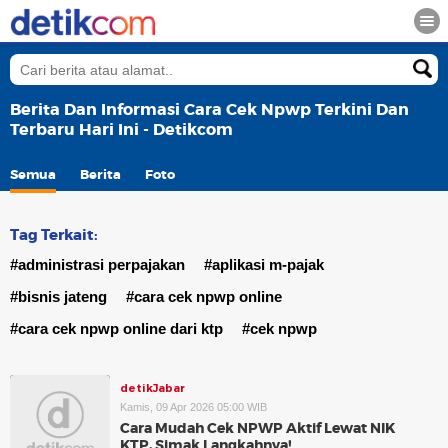
Berita Dan Informasi Cara Cek Npwp Terkini Dan
Terbaru Hari Ini - Detikcom
Semua
Berita
Foto
Tag Terkait:
#administrasi perpajakan
#aplikasi m-pajak
#bisnis jateng
#cara cek npwp online
#cara cek npwp online dari ktp
#cek npwp
detikJabar
Kamis, 09 Apr 2026 05:00 WIB
Cara Mudah Cek NPWP Aktif Lewat NIK
KTP, Simak Langkahnya!