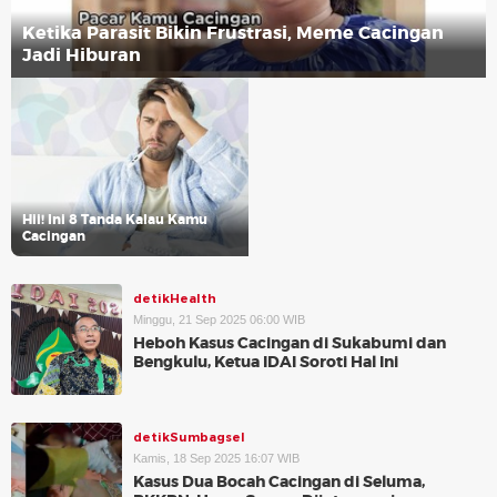
Ketika Parasit Bikin Frustrasi, Meme Cacingan
Jadi Hiburan
Hii! Ini 8 Tanda Kalau Kamu
Cacingan
detikHealth
Minggu, 21 Sep 2025 06:00 WIB
Heboh Kasus Cacingan di Sukabumi dan
Bengkulu, Ketua IDAI Soroti Hal Ini
detikSumbagsel
Kamis, 18 Sep 2025 16:07 WIB
Kasus Dua Bocah Cacingan di Seluma,