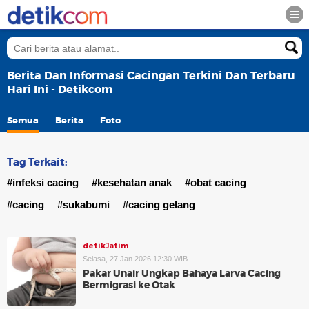
Berita Dan Informasi Cacingan Terkini Dan Terbaru
Hari Ini - Detikcom
Semua
Berita
Foto
Tag Terkait:
#infeksi cacing
#kesehatan anak
#obat cacing
#cacing
#sukabumi
#cacing gelang
detikJatim
Selasa, 27 Jan 2026 12:30 WIB
Pakar Unair Ungkap Bahaya Larva Cacing
Bermigrasi ke Otak