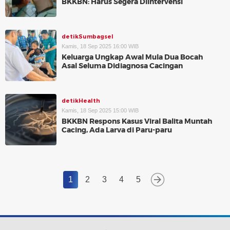
BKKBN: Harus Segera Diintervensi
detikSumbagsel
Kamis, 18 Sep 2025 16:00 WIB
Keluarga Ungkap Awal Mula Dua Bocah
Asal Seluma Didiagnosa Cacingan
detikHealth
Kamis, 18 Sep 2025 15:00 WIB
BKKBN Respons Kasus Viral Balita Muntah
Cacing, Ada Larva di Paru-paru
1
2
3
4
5