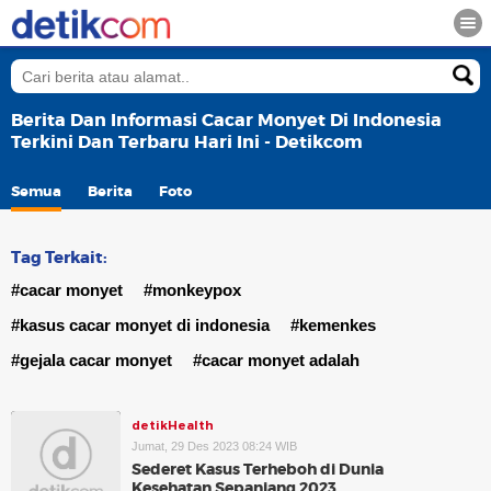
Berita Dan Informasi Cacar Monyet Di Indonesia
Terkini Dan Terbaru Hari Ini - Detikcom
Semua
Berita
Foto
Tag Terkait:
#cacar monyet
#monkeypox
#kasus cacar monyet di indonesia
#kemenkes
#gejala cacar monyet
#cacar monyet adalah
detikHealth
Jumat, 29 Des 2023 08:24 WIB
Sederet Kasus Terheboh di Dunia
Kesehatan Sepanjang 2023