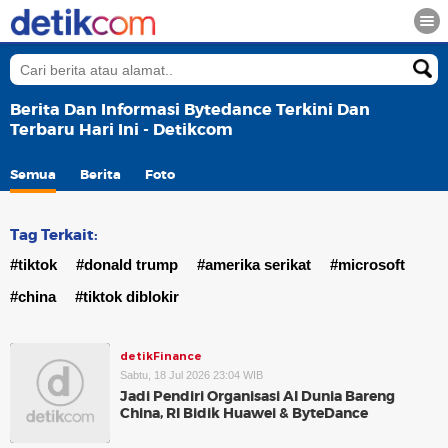
Berita Dan Informasi Bytedance Terkini Dan
Terbaru Hari Ini - Detikcom
Semua
Berita
Foto
Tag Terkait:
#tiktok
#donald trump
#amerika serikat
#microsoft
#china
#tiktok diblokir
detikFinance
Sabtu, 18 Jul 2026 23:04 WIB
Jadi Pendiri Organisasi AI Dunia Bareng
China, RI Bidik Huawei & ByteDance