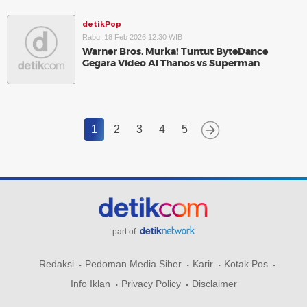
detikPop
Rabu, 18 Feb 2026 12:30 WIB
Warner Bros. Murka! Tuntut ByteDance
Gegara Video AI Thanos vs Superman
1
2
3
4
5
part of
Redaksi
Pedoman Media Siber
Karir
Kotak Pos
Info Iklan
Privacy Policy
Disclaimer