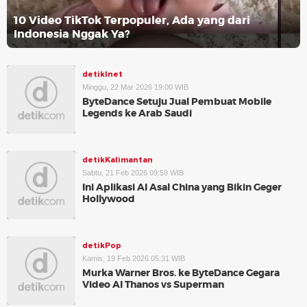
10 Video TikTok Terpopuler, Ada yang dari
Indonesia Nggak Ya?
detikInet
Minggu, 22 Mar 2026 19:00 WIB
ByteDance Setuju Jual Pembuat Mobile
Legends ke Arab Saudi
detikKalimantan
Sabtu, 21 Feb 2026 09:59 WIB
Ini Aplikasi AI Asal China yang Bikin Geger
Hollywood
detikPop
Kamis, 19 Feb 2026 05:31 WIB
Murka Warner Bros. ke ByteDance Gegara
Video AI Thanos vs Superman