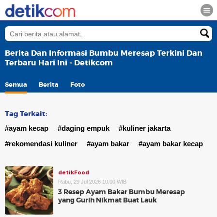
Berita Dan Informasi Bumbu Meresap Terkini Dan
Terbaru Hari Ini - Detikcom
Semua
Berita
Foto
Tag Terkait:
#ayam kecap
#daging empuk
#kuliner jakarta
#rekomendasi kuliner
#ayam bakar
#ayam bakar kecap
detikFood
Rabu, 29 Jul 2026 10:00 WIB
3 Resep Ayam Bakar Bumbu Meresap
yang Gurih Nikmat Buat Lauk