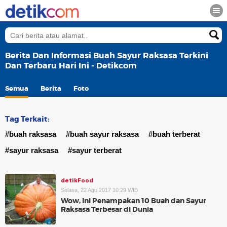
Berita Dan Informasi Buah Sayur Raksasa Terkini
Dan Terbaru Hari Ini - Detikcom
Semua
Berita
Foto
Tag Terkait:
#buah raksasa
#buah sayur raksasa
#buah terberat
#sayur raksasa
#sayur terberat
detikFood
Selasa, 22 Agu 2017 10:29 WIB
Wow, Ini Penampakan 10 Buah dan Sayur
Raksasa Terbesar di Dunia