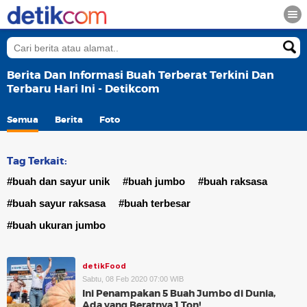
Berita Dan Informasi Buah Terberat Terkini Dan
Terbaru Hari Ini - Detikcom
Semua
Berita
Foto
Tag Terkait:
#buah dan sayur unik
#buah jumbo
#buah raksasa
#buah sayur raksasa
#buah terbesar
#buah ukuran jumbo
detikFood
Sabtu, 08 Feb 2020 07:00 WIB
Ini Penampakan 5 Buah Jumbo di Dunia,
Ada yang Beratnya 1 Ton!