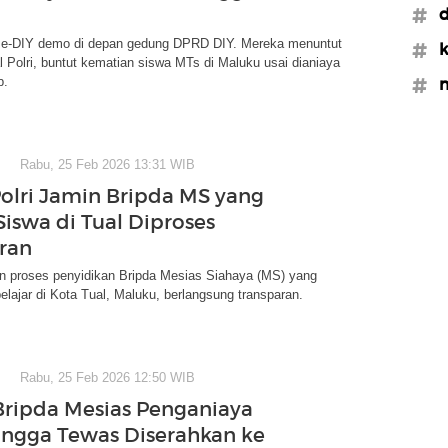
#d
e-DIY demo di depan gedung DPRD DIY. Mereka menuntut
#k
al Polri, buntut kematian siswa MTs di Maluku usai dianiaya
b.
#m
Rabu, 25 Feb 2026 13:31 WIB
Polri Jamin Bripda MS yang
Siswa di Tual Diproses
ran
in proses penyidikan Bripda Mesias Siahaya (MS) yang
lajar di Kota Tual, Maluku, berlangsung transparan.
Rabu, 25 Feb 2026 12:50 WIB
Bripda Mesias Penganiaya
ingga Tewas Diserahkan ke