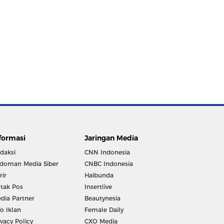
formasi
Jaringan Media
daksi
CNN Indonesia
doman Media Siber
CNBC Indonesia
rir
Haibunda
tak Pos
Insertlive
dia Partner
Beautynesia
fo Iklan
Female Daily
ivacy Policy
CXO Media