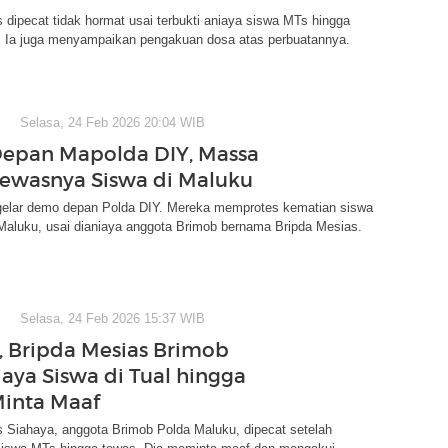
 dipecat tidak hormat usai terbukti aniaya siswa MTs hingga
l. Ia juga menyampaikan pengakuan dosa atas perbuatannya.
Selasa, 24 Feb 2026 20:04 WIB
epan Mapolda DIY, Massa
Tewasnya Siswa di Maluku
lar demo depan Polda DIY. Mereka memprotes kematian siswa
Maluku, usai dianiaya anggota Brimob bernama Bripda Mesias.
Selasa, 24 Feb 2026 15:37 WIB
, Bripda Mesias Brimob
aya Siswa di Tual hingga
inta Maaf
 Siahaya, anggota Brimob Polda Maluku, dipecat setelah