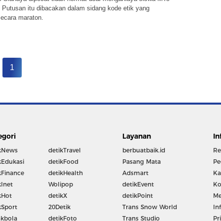
 Putusan itu dibacakan dalam sidang kode etik yang
secara maraton.
1
egori
Layanan
In
kNews
detikTravel
berbuatbaik.id
Re
kEdukasi
detikFood
Pasang Mata
Pe
kFinance
detikHealth
Adsmart
Ka
kInet
Wolipop
detikEvent
Ko
kHot
detikX
detikPoint
Me
kSport
20Detik
Trans Snow World
In
kbola
detikFoto
Trans Studio
Pr