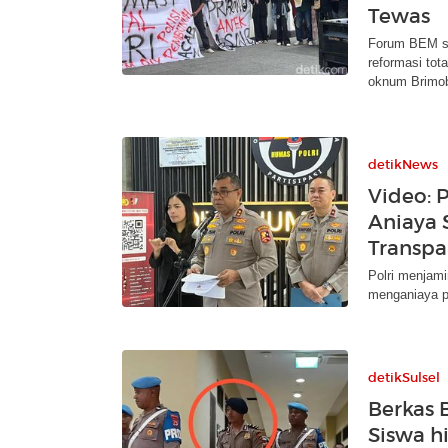
Tewas
Forum BEM s
reformasi tot
oknum Brimo
detikNews
Video: 
Aniaya 
Transpa
Polri menjam
menganiaya pe
detikSulsel
Berkas 
Siswa h