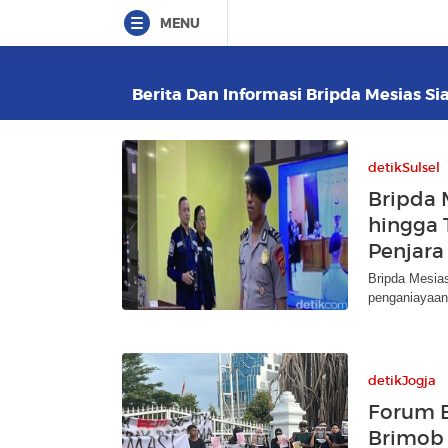
MENU
Berita Dan Informasi Bripda Mesias Si
detikSulsel
Bripda 
hingga 
Penjara
Bripda Mesias
penganiayaan
detikJogja
Forum 
Brimob 