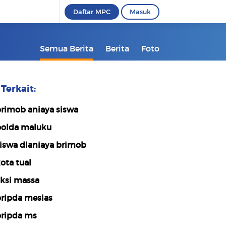
Daftar MPC
Masuk
Semua Berita
Berita
Foto
Terkait:
rimob aniaya siswa
olda maluku
iswa dianiaya brimob
ota tual
ksi massa
ripda mesias
ripda ms