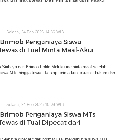
iswa MTs hingga tewas. Dia meminta maaf dan mengakui
Selasa, 24 Feb 2026 14:36 WIB
Brimob Penganiaya Siswa
Tewas di Tual Minta Maaf-Akui
s Siahaya dari Brimob Polda Maluku meminta maaf setelah
iswa MTs hingga tewas. Ia siap terima konsekuensi hukum dan
Selasa, 24 Feb 2026 10:09 WIB
Brimob Penganiaya Siswa MTs
Tewas di Tual Dipecat dari
s Siahaya dipecat tidak hormat usai menganiaya siswa MTs