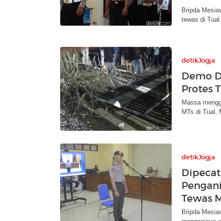
Bripda Mesias
tewas di Tua
detikJogja
Demo D
Protes 
Massa mengge
MTs di Tual, 
detikJogja
Dipecat
Pengani
Tewas M
Bripda Mesias