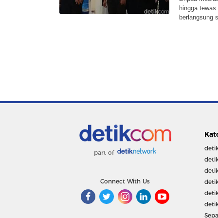
hingga tewas.
berlangsung 
Kat
deti
part of
deti
deti
Connect With Us
deti
deti
deti
Sepa