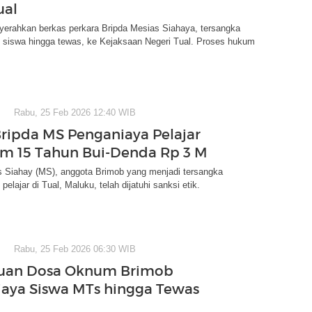
ual
yerahkan berkas perkara Bripda Mesias Siahaya, tersangka
 siswa hingga tewas, ke Kejaksaan Negeri Tual. Proses hukum
Rabu, 25 Feb 2026 12:40 WIB
Bripda MS Penganiaya Pelajar
m 15 Tahun Bui-Denda Rp 3 M
s Siahay (MS), anggota Brimob yang menjadi tersangka
elajar di Tual, Maluku, telah dijatuhi sanksi etik.
Rabu, 25 Feb 2026 06:30 WIB
uan Dosa Oknum Brimob
aya Siswa MTs hingga Tewas