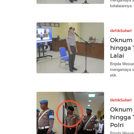
menganiaya s
kelalaiannya.
detikSulsel
Oknum 
hingga 
Lalai
Bripda Mesia
menganiaya s
etik.
detikSulsel
Oknum 
hingga 
Polri
Bripda Mesia