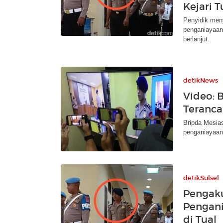
Kejari T
Penyidik men
penganiayaan
berlanjut.
detikNews
Video: 
Teranca
Bripda Mesia
penganiayaan p
detikSulsel
Pengak
Pengani
di Tual