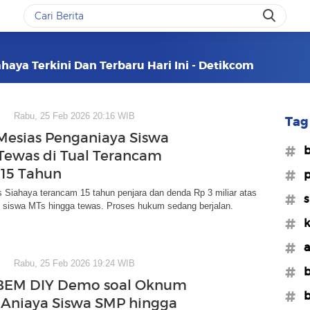
ahaya Terkini Dan Terbaru Hari Ini - Detikcom
Rabu, 25 Feb 2026 20:16 WIB
Tag 
Mesias Penganiaya Siswa
#b
Tewas di Tual Terancam
 15 Tahun
#p
 Siahaya terancam 15 tahun penjara dan denda Rp 3 miliar atas
#s
 siswa MTs hingga tewas. Proses hukum sedang berjalan.
#k
#a
Rabu, 25 Feb 2026 19:24 WIB
#b
BEM DIY Demo soal Oknum
#b
Aniaya Siswa SMP hingga