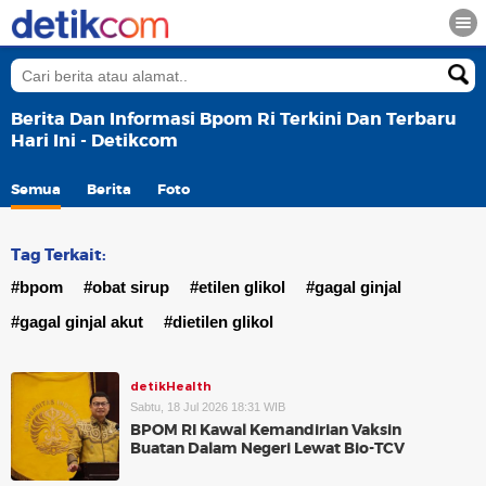
Berita Dan Informasi Bpom Ri Terkini Dan Terbaru
Hari Ini - Detikcom
Semua
Berita
Foto
Tag Terkait:
#bpom
#obat sirup
#etilen glikol
#gagal ginjal
#gagal ginjal akut
#dietilen glikol
detikHealth
Sabtu, 18 Jul 2026 18:31 WIB
BPOM RI Kawal Kemandirian Vaksin
Buatan Dalam Negeri Lewat Bio-TCV