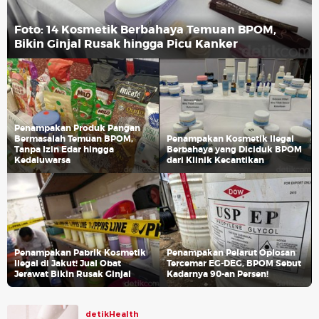
Foto: 14 Kosmetik Berbahaya Temuan BPOM,
Bikin Ginjal Rusak hingga Picu Kanker
Penampakan Produk Pangan
Bermasalah Temuan BPOM,
Penampakan Kosmetik Ilegal
Tanpa Izin Edar hingga
Berbahaya yang Diciduk BPOM
Kedaluwarsa
dari Klinik Kecantikan
Penampakan Pabrik Kosmetik
Penampakan Pelarut Oplosan
Ilegal di Jakut! Jual Obat
Tercemar EG-DEG, BPOM Sebut
Jerawat Bikin Rusak Ginjal
Kadarnya 90-an Persen!
detikHealth