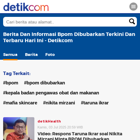
Berita Dan Informasi Bpom Dibubarkan Terkini Dan
Terbaru Hari Ini - Detikcom
Semua
Berita
Foto
Tag Terkait:
#bpom
#bpom dibubarkan
#kepala badan pengawas obat dan makanan
#mafia skincare
#nikita mirzani
#taruna ikrar
detikHealth
Kamis, 03 Jul 2025 20:59 WIB
Video: Respons Taruna Ikrar soal Nikita
Mirzani Minta BPOM Dibubarkan