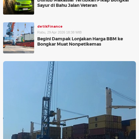
Dishub Makassar Tertibkan Pikap Bongkar
Sayur di Bahu Jalan Veteran
detikFinance
Rabu, 29 Apr 2026 18:38 WIB
Begini Dampak Lonjakan Harga BBM ke
Bongkar Muat Nonpetikemas