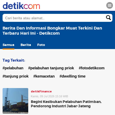
Berita Dan Informasi Bongkar Muat Terkini Dan
Terbaru Hari Ini - Detikcom
Semua
Berita
Foto
Tag Terkait:
#pelabuhan
#pelabuhan tanjung priok
#fotodetikcom
#tanjung priok
#kemacetan
#dwelling time
detikFinance
Kamis, 09 Jul 2026 15:16 WIB
Begini Kesibukan Pelabuhan Patimban,
Pendorong Industri Jabar-Jateng