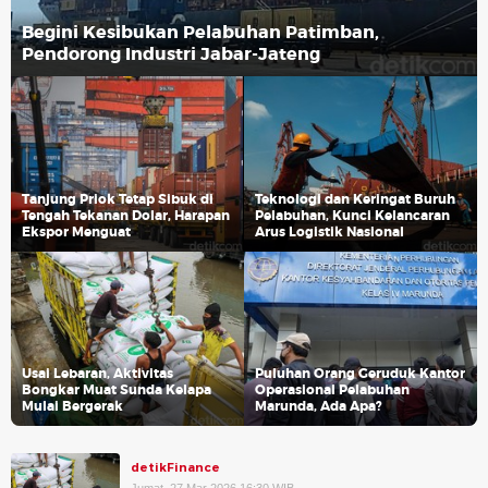
Begini Kesibukan Pelabuhan Patimban,
Pendorong Industri Jabar-Jateng
Tanjung Priok Tetap Sibuk di
Teknologi dan Keringat Buruh
Tengah Tekanan Dolar, Harapan
Pelabuhan, Kunci Kelancaran
Ekspor Menguat
Arus Logistik Nasional
Usai Lebaran, Aktivitas
Puluhan Orang Geruduk Kantor
Bongkar Muat Sunda Kelapa
Operasional Pelabuhan
Mulai Bergerak
Marunda, Ada Apa?
detikFinance