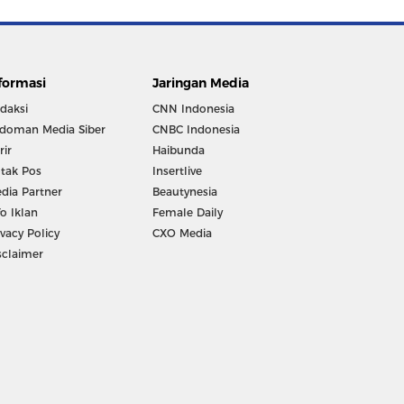
formasi
Jaringan Media
daksi
CNN Indonesia
doman Media Siber
CNBC Indonesia
rir
Haibunda
tak Pos
Insertlive
dia Partner
Beautynesia
fo Iklan
Female Daily
ivacy Policy
CXO Media
sclaimer