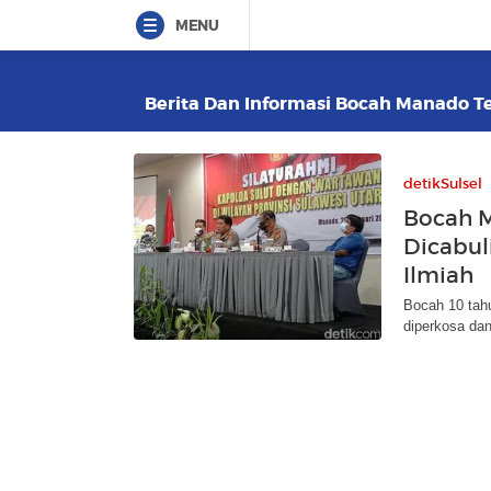
MENU
Berita Dan Informasi Bocah Manado Ter
detikSulsel
Bocah 
Dicabuli
Ilmiah
Bocah 10 tahu
diperkosa dan