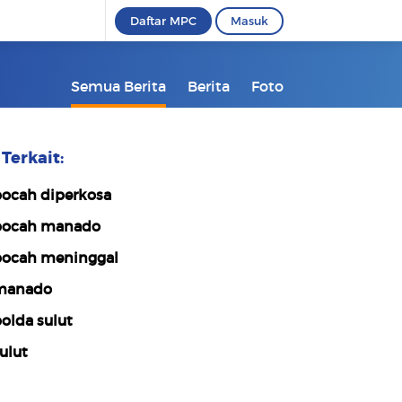
Daftar MPC
Masuk
Semua Berita
Berita
Foto
Terkait:
ocah diperkosa
ocah manado
ocah meninggal
manado
olda sulut
ulut