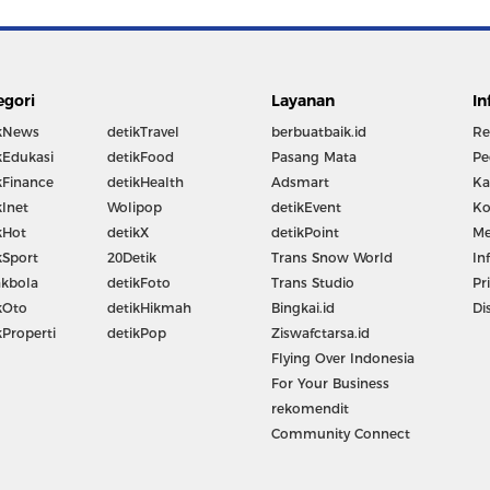
egori
Layanan
In
kNews
detikTravel
berbuatbaik.id
Re
kEdukasi
detikFood
Pasang Mata
Pe
kFinance
detikHealth
Adsmart
Ka
kInet
Wolipop
detikEvent
Ko
kHot
detikX
detikPoint
Me
kSport
20Detik
Trans Snow World
In
kbola
detikFoto
Trans Studio
Pr
kOto
detikHikmah
Bingkai.id
Di
kProperti
detikPop
Ziswafctarsa.id
Flying Over Indonesia
For Your Business
rekomendit
Community Connect