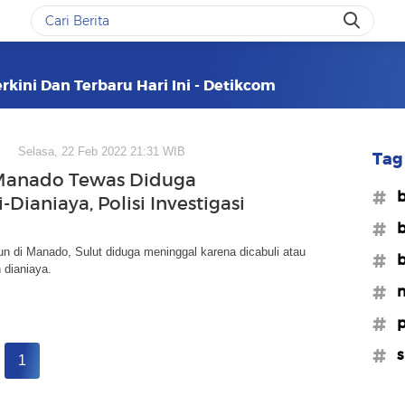
kini Dan Terbaru Hari Ini - Detikcom
Selasa, 22 Feb 2022 21:31 WIB
Tag 
Manado Tewas Diduga
#b
-Dianiaya, Polisi Investigasi
#b
n di Manado, Sulut diduga meninggal karena dicabuli atau
#b
 dianiaya.
#
#p
#s
1