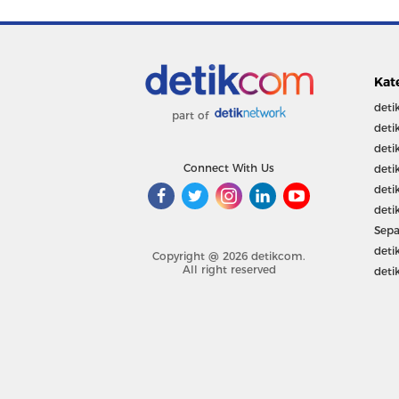
Kat
deti
part of
deti
deti
Connect With Us
deti
deti
deti
Sepa
deti
Copyright @ 2026 detikcom.
All right reserved
deti