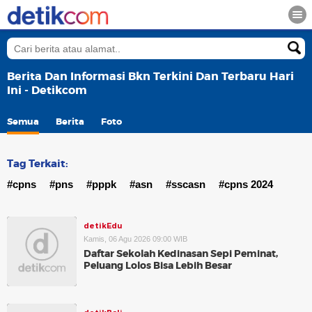
Berita Dan Informasi Bkn Terkini Dan Terbaru Hari
Ini - Detikcom
Semua
Berita
Foto
Tag Terkait:
#cpns
#pns
#pppk
#asn
#sscasn
#cpns 2024
detikEdu
Kamis, 06 Agu 2026 09:00 WIB
Daftar Sekolah Kedinasan Sepi Peminat,
Peluang Lolos Bisa Lebih Besar