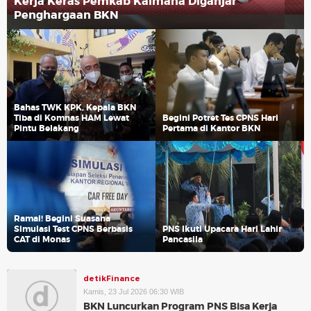
Kerja Keras Pemkab Kaimana Diganjar
Penghargaan BKN
Bahas TWK KPK, Kepala BKN
Tiba di Komnas HAM Lewat
Begini Potret Tes CPNS Hari
Pintu Belakang
Pertama di Kantor BKN
Ramai! Begini Suasana
Simulasi Test CPNS Berbasis
PNS Ikuti Upacara Hari Lahir
CAT di Monas
Pancasila
detikFinance
Kamis, 23 Jul 2026 06:30 WIB
BKN Luncurkan Program PNS Bisa Kerja