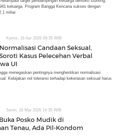
lampaui target pendampingan keluarga berisiko stunting,
941 keluarga. Program Bangga Kencana sukses dengan
,1 miliar.
Kamis, 16 Apr 2026 09:35 WIB
Normalisasi Candaan Seksual,
oroti Kasus Pelecehan Verbal
wa UI
ga menegaskan pentingnya menghentikan normalisasi
al. Kebijakan nol toleransi terhadap kekerasan seksual harus
Senin, 16 Mar 2026 14:35 WIB
Buka Posko Mudik di
an Tenau, Ada Pil-Kondom