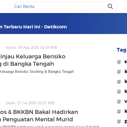
n Terbaru Hari Ini - Detikcom
Kamis, 06 Agu 2026 16:59 WIB
Tag 
Tinjau Keluarga Berisiko
#s
g di Bangka Tengah
#k
 Keluarga Berisiko Stunting di Bangka Tengah
#
#k
#v
Senin, 27 Jul 2026 16:57 WIB
#
os & BKKBN Bakal Hadirkan
 Penguatan Mental Murid
#p