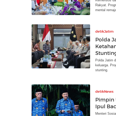
Kemensos dan
Rakyat. Prog
mental remaja
detikJatim
Polda J
Ketahan
Stuntin
Polda Jatim 
keluarga. Pr
stunting.
detikNews
Pimpin 
Ipul Ba
Menteri Sosi