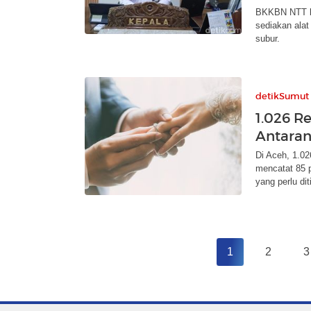
BKKBN NTT bu
sediakan alat 
subur.
detikSumut
1.026 R
Antaran
Di Aceh, 1.0
mencatat 85 
yang perlu di
1
2
3