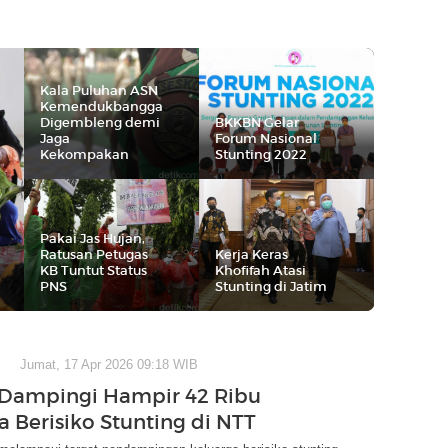
Kala Puluhan ASN
Kemendukbangga
Digembleng demi
BKKBN Gelar
Jaga
Forum Nasional
Kekompakan
Stunting 2022
Pakai Jas Hujan,
Ratusan Petugas
Kerja Keras
KB Tuntut Status
Khofifah Atasi
PNS
Stunting di Jatim
Jumat, 17 Apr 2026 09:18 WIB
Dampingi Hampir 42 Ribu
a Berisiko Stunting di NTT