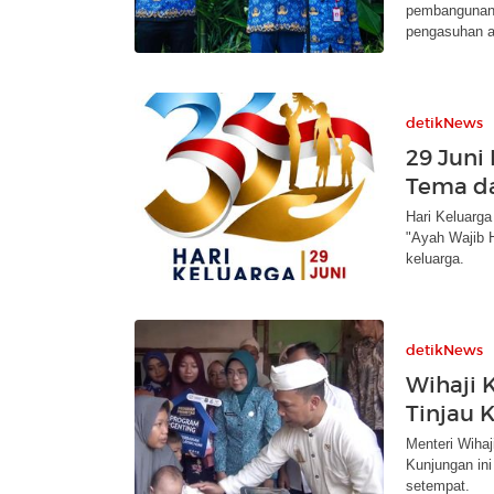
pembangunan b
pengasuhan a
detikNews
29 Juni 
Tema da
Hari Keluarga
"Ayah Wajib 
keluarga.
detikNews
Wihaji 
Tinjau 
Menteri Wihaj
Kunjungan in
setempat.