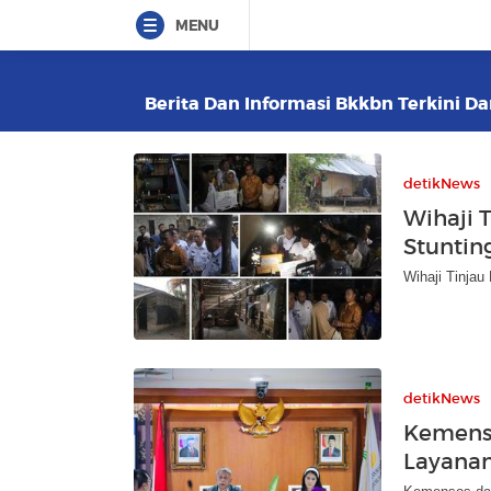
MENU
Berita Dan Informasi Bkkbn Terkini Da
detikNews
Wihaji 
Stuntin
Wihaji Tinjau
detikNews
Kemens
Layanan