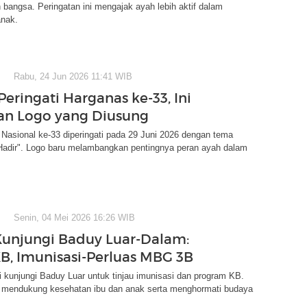
angsa. Peringatan ini mengajak ayah lebih aktif dalam
nak.
Rabu, 24 Jun 2026 11:41 WIB
Peringati Harganas ke-33, Ini
n Logo yang Diusung
 Nasional ke-33 diperingati pada 29 Juni 2026 dengan tema
Hadir". Logo baru melambangkan pentingnya peran ayah dalam
Senin, 04 Mei 2026 16:26 WIB
Kunjungi Baduy Luar-Dalam:
KB, Imunisasi-Perluas MBG 3B
i kunjungi Baduy Luar untuk tinjau imunisasi dan program KB.
i mendukung kesehatan ibu dan anak serta menghormati budaya