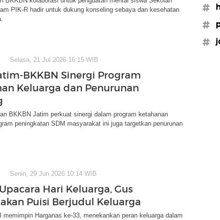
 BKKBN kolaborasi untuk penguatan mental siswa Sekolah
#h
ram PIK-R hadir untuk dukung konseling sebaya dan kesehatan
.
#p
#j
Selasa, 21 Jul 2026 16:15 WIB
atim-BKKBN Sinergi Program
an Keluarga dan Penurunan
g
dan BKKBN Jatim perkuat sinergi dalam program ketahanan
ogram peningkatan SDM masyarakat ini juga targetkan penurunan
Senin, 29 Jun 2026 10:14 WIB
Upacara Hari Keluarga, Gus
cakan Puisi Berjudul Keluarga
al memimpin Harganas ke-33, menekankan peran keluarga dalam