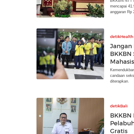
BKKBN NTT me
mencapai 41.
anggaran Rp 2
detikHealth
Jangan 
BKKBN S
Mahasis
Kemendukbang
candaan seksu
diterapkan.
detikBali
BKKBN 
Pelabuh
Gratis