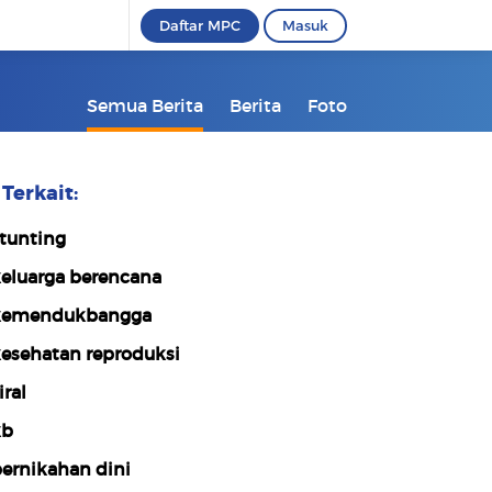
Daftar MPC
Masuk
Semua Berita
Berita
Foto
Terkait:
tunting
eluarga berencana
kemendukbangga
esehatan reproduksi
iral
kb
ernikahan dini