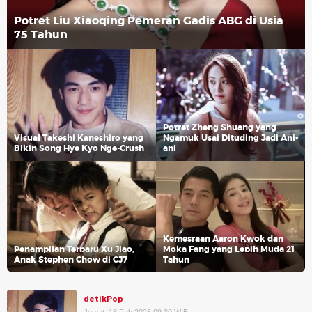
Potret Liu Xiaoqing Pemeran Gadis ABG di Usia
75 Tahun
Potret Zheng Shuang yang
Visual Takeshi Kaneshiro yang
Ngamuk Usai Dituding Jadi Ani-
Bikin Song Hye Kyo Nge-Crush
ani
Kemesraan Aaron Kwok dan
Penampilan Terbaru Xu Jiao,
Moka Fang yang Lebih Muda 21
Anak Stephen Chow di CJ7
Tahun
detikPop