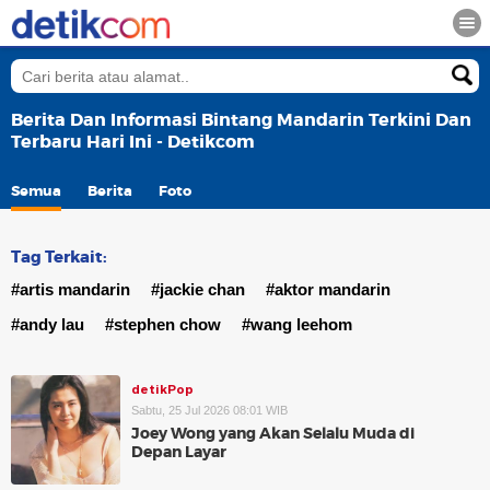
Berita Dan Informasi Bintang Mandarin Terkini Dan
Terbaru Hari Ini - Detikcom
Semua
Berita
Foto
Tag Terkait:
#artis mandarin
#jackie chan
#aktor mandarin
#andy lau
#stephen chow
#wang leehom
detikPop
Sabtu, 25 Jul 2026 08:01 WIB
Joey Wong yang Akan Selalu Muda di
Depan Layar