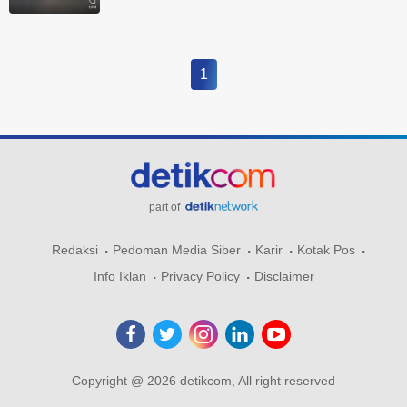
1
part of
Redaksi
Pedoman Media Siber
Karir
Kotak Pos
Info Iklan
Privacy Policy
Disclaimer
Copyright @ 2026 detikcom, All right reserved