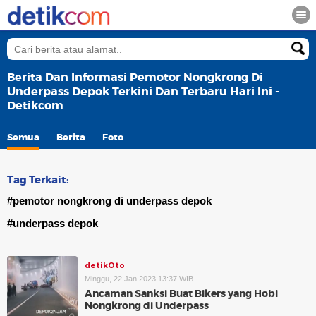
Berita Dan Informasi Pemotor Nongkrong Di
Underpass Depok Terkini Dan Terbaru Hari Ini -
Detikcom
Semua
Berita
Foto
Tag Terkait:
#pemotor nongkrong di underpass depok
#underpass depok
detikOto
Minggu, 22 Jan 2023 13:37 WIB
Ancaman Sanksi Buat Bikers yang Hobi
Nongkrong di Underpass