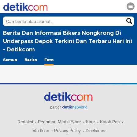
Berita Dan Informasi Bikers Nongkrong Di
Underpass Depok Terkini Dan Terbaru Hari Ini
- Detikcom
Semua
Berita
Foto
part of
Redaksi
Pedoman Media Siber
Karir
Kotak Pos
Info Iklan
Privacy Policy
Disclaimer