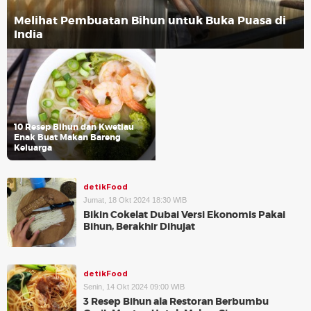
Melihat Pembuatan Bihun untuk Buka Puasa di
India
10 Resep Bihun dan Kwetiau
Enak Buat Makan Bareng
Keluarga
detikFood
Jumat, 18 Okt 2024 18:30 WIB
Bikin Cokelat Dubai Versi Ekonomis Pakai
Bihun, Berakhir Dihujat
detikFood
Senin, 14 Okt 2024 09:00 WIB
3 Resep Bihun ala Restoran Berbumbu