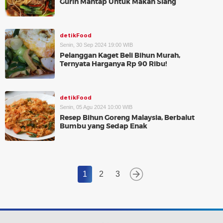
Gurih Mantap Untuk Makan Siang
detikFood
Senin, 30 Sep 2024 19:00 WIB
Pelanggan Kaget Beli Bihun Murah,
Ternyata Harganya Rp 90 Ribu!
detikFood
Senin, 05 Agu 2024 10:00 WIB
Resep Bihun Goreng Malaysia, Berbalut
Bumbu yang Sedap Enak
1
2
3