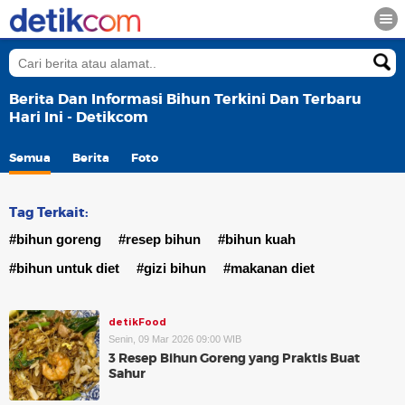
Berita Dan Informasi Bihun Terkini Dan Terbaru
Hari Ini - Detikcom
Semua
Berita
Foto
Tag Terkait:
#bihun goreng
#resep bihun
#bihun kuah
#bihun untuk diet
#gizi bihun
#makanan diet
detikFood
Senin, 09 Mar 2026 09:00 WIB
3 Resep Bihun Goreng yang Praktis Buat
Sahur