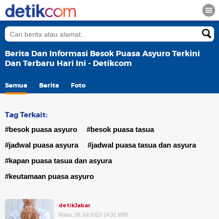
Berita Dan Informasi Besok Puasa Asyuro Terkini
Dan Terbaru Hari Ini - Detikcom
Semua
Berita
Foto
Tag Terkait:
#besok puasa asyuro
#besok puasa tasua
#jadwal puasa asyura
#jadwal puasa tasua dan asyura
#kapan puasa tasua dan asyura
#keutamaan puasa asyuro
detikJabar
Rabu, 26 Jul 2023 14:32 WIB