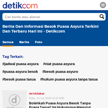
Berita Dan Informasi Besok Puasa Asyura Terkini
Dan Terbaru Hari Ini - Detikcom
Semua
Berita
Foto
Tag Terkait:
#jadwal puasa asyura
#niat puasa asyura
#puasa asyura besok
#besok puasa asyuro
#besok puasa tasua
#hukum puasa asyura tanpa tasua
detikJabar
Rabu, 24 Jun 2026 10:32 WIB
Bolehkah Puasa Asyura Besok Tanpa
Puasa Tasua? Ini Hukumnya Menurut