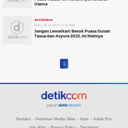
Ulama
detikJabar
Rabu, 26 Jul 2023 14:32 WIB
Jangan Lewatkan! Besok Puasa Sunah
Tasua dan Asyura 2023, Ini Niatnya
1
part of
Redaksi
Pedoman Media Siber
Karir
Kotak Pos
Info Iklan
Privacy Policy
Disclaimer