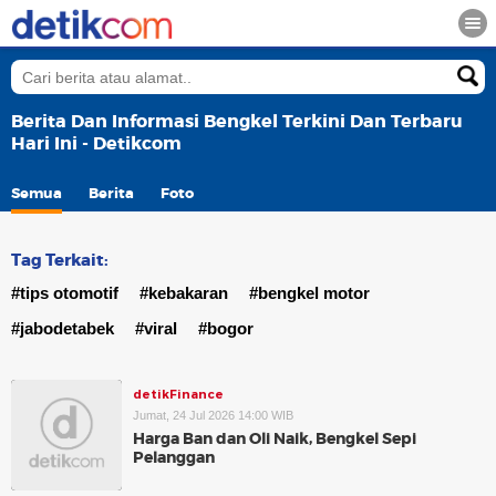
Berita Dan Informasi Bengkel Terkini Dan Terbaru
Hari Ini - Detikcom
Semua
Berita
Foto
Tag Terkait:
#tips otomotif
#kebakaran
#bengkel motor
#jabodetabek
#viral
#bogor
detikFinance
Jumat, 24 Jul 2026 14:00 WIB
Harga Ban dan Oli Naik, Bengkel Sepi
Pelanggan