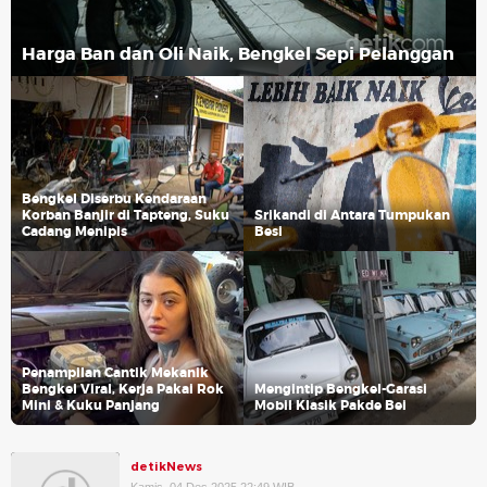
Harga Ban dan Oli Naik, Bengkel Sepi Pelanggan
Bengkel Diserbu Kendaraan
Korban Banjir di Tapteng, Suku
Srikandi di Antara Tumpukan
Cadang Menipis
Besi
Penampilan Cantik Mekanik
Bengkel Viral, Kerja Pakai Rok
Mengintip Bengkel-Garasi
Mini & Kuku Panjang
Mobil Klasik Pakde Bei
detikNews