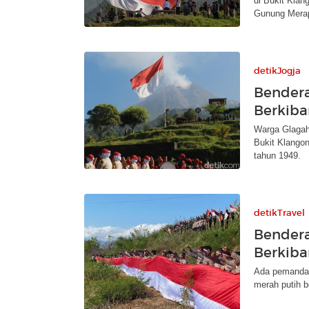
di Bukit Kla
Gunung Merap
detikJogja
Bendera
Berkiba
Warga Glagah
Bukit Klangon
tahun 1949.
detikTravel
Bendera
Berkiba
Ada pemandang
merah putih b