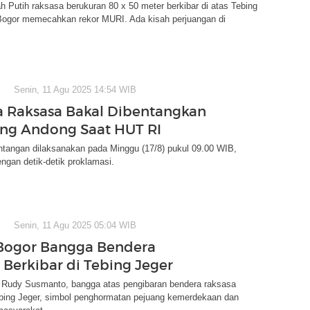
 Putih raksasa berukuran 80 x 50 meter berkibar di atas Tebing
 Bogor memecahkan rekor MURI. Ada kisah perjuangan di
Senin, 11 Agu 2025 14:54 WIB
 Raksasa Bakal Dibentangkan
ng Andong Saat HUT RI
tangan dilaksanakan pada Minggu (17/8) pukul 09.00 WIB,
gan detik-detik proklamasi.
Senin, 11 Agu 2025 05:04 WIB
Bogor Bangga Bendera
 Berkibar di Tebing Jeger
, Rudy Susmanto, bangga atas pengibaran bendera raksasa
bing Jeger, simbol penghormatan pejuang kemerdekaan dan