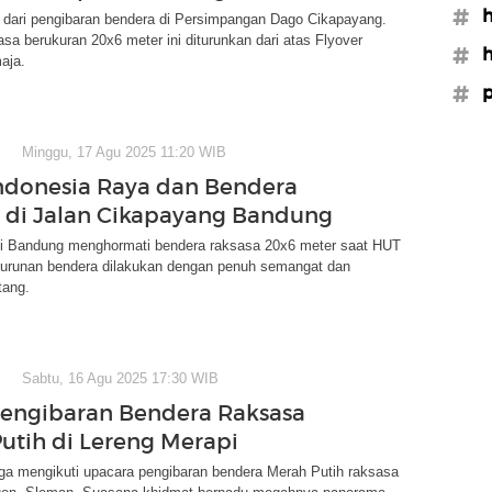
#h
n dari pengibaran bendera di Persimpangan Dago Cikapayang.
sa berukuran 20x6 meter ini diturunkan dari atas Flyover
#h
aja.
#p
Minggu, 17 Agu 2025 11:20 WIB
donesia Raya dan Bendera
 di Jalan Cikapayang Bandung
i Bandung menghormati bendera raksasa 20x6 meter saat HUT
nurunan bendera dilakukan dengan penuh semangat dan
tang.
Sabtu, 16 Agu 2025 17:30 WIB
Pengibaran Bendera Raksasa
utih di Lereng Merapi
ga mengikuti upacara pengibaran bendera Merah Putih raksasa