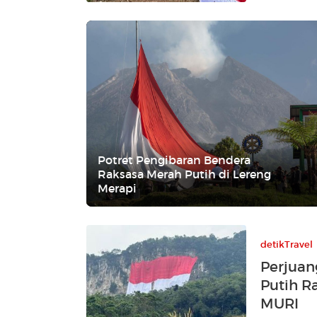
Potret Pengibaran Bendera
Raksasa Merah Putih di Lereng
Merapi
detikTravel
Perjuan
Putih R
MURI