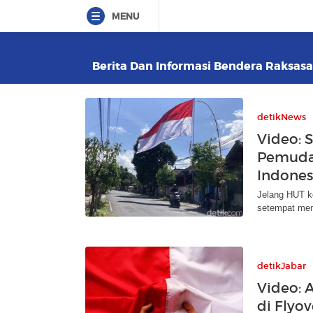
MENU
Berita Dan Informasi Bendera Raksasa 
detikNews
Video:
Pemuda 
Indones
Jelang HUT k
setempat men
detikJabar
Video: 
di Flyo