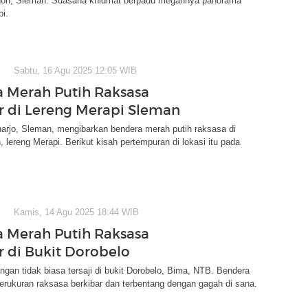
ngon, Sleman. Suasana khidmat berpadu megahnya panorama
i.
Sabtu, 16 Agu 2025 12:05 WIB
 Merah Putih Raksasa
r di Lereng Merapi Sleman
arjo, Sleman, mengibarkan bendera merah putih raksasa di
, lereng Merapi. Berikut kisah pertempuran di lokasi itu pada
Kamis, 14 Agu 2025 18:44 WIB
 Merah Putih Raksasa
r di Bukit Dorobelo
an tidak biasa tersaji di bukit Dorobelo, Bima, NTB. Bendera
erukuran raksasa berkibar dan terbentang dengan gagah di sana.