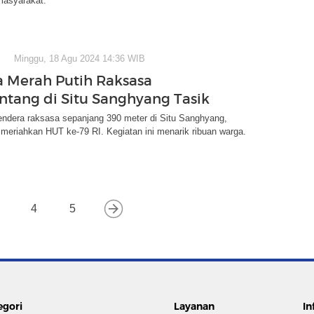
asyarakat.
Minggu, 18 Agu 2024 14:36 WIB
 Merah Putih Raksasa
ang di Situ Sanghyang Tasik
endera raksasa sepanjang 390 meter di Situ Sanghyang,
meriahkan HUT ke-79 RI. Kegiatan ini menarik ribuan warga.
4
5
egori
Layanan
In