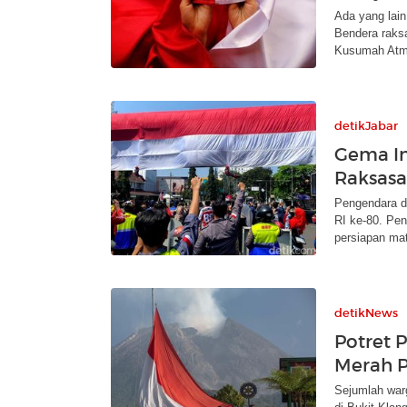
Ada yang lai
Bendera raksa
Kusumah Atm
detikJabar
Gema In
Raksasa
Pengendara d
RI ke-80. Pe
persiapan ma
detikNews
Potret 
Merah P
Sejumlah war