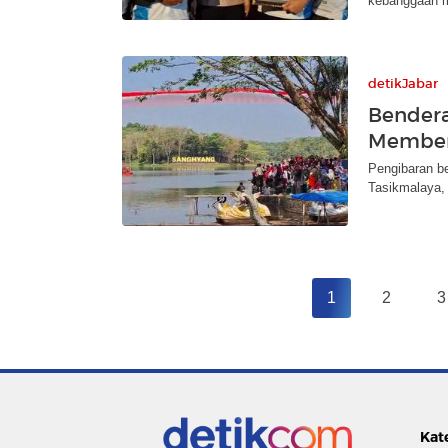
kebanggaan m
detikJabar
Bendera
Membent
Pengibaran b
Tasikmalaya, 
1
2
3
Kat