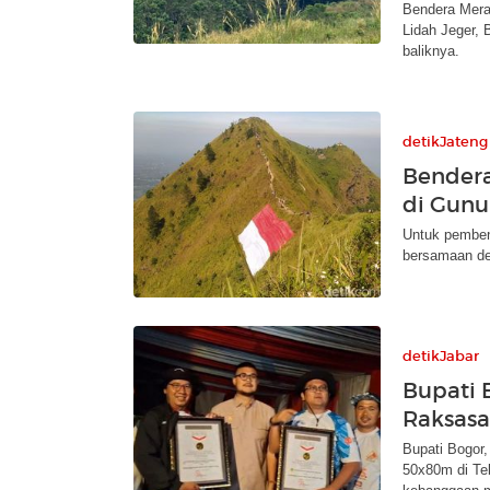
Bendera Merah
Lidah Jeger,
baliknya.
detikJateng
Bendera
di Gunu
Untuk pemben
bersamaan den
detikJabar
Bupati 
Raksasa
Bupati Bogor
50x80m di Te