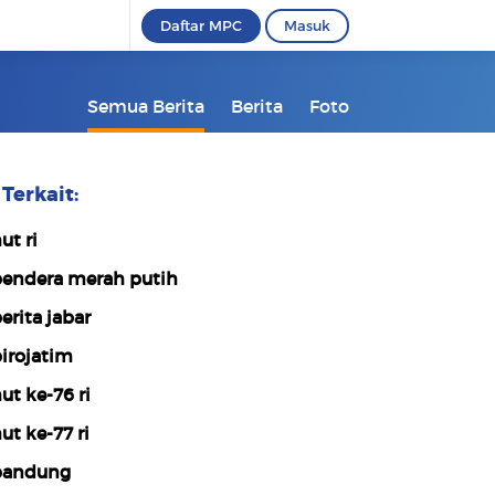
Daftar MPC
Masuk
Semua Berita
Berita
Foto
Terkait:
ut ri
endera merah putih
erita jabar
irojatim
ut ke-76 ri
ut ke-77 ri
bandung