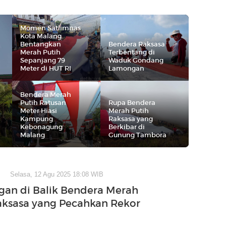
Momen Satlimnas
Kota Malang
Bentangkan
Bendera Raksasa
Merah Putih
Terbentang di
Sepanjang 79
Waduk Gondang
Meter di HUT RI
Lamongan
Bendera Merah
Putih Ratusan
Rupa Bendera
Meter Hiasi
Merah Putih
Kampung
Raksasa yang
Kebonagung
Berkibar di
Malang
Gunung Tambora
Selasa, 12 Agu 2025 18:08 WIB
gan di Balik Bendera Merah
aksasa yang Pecahkan Rekor