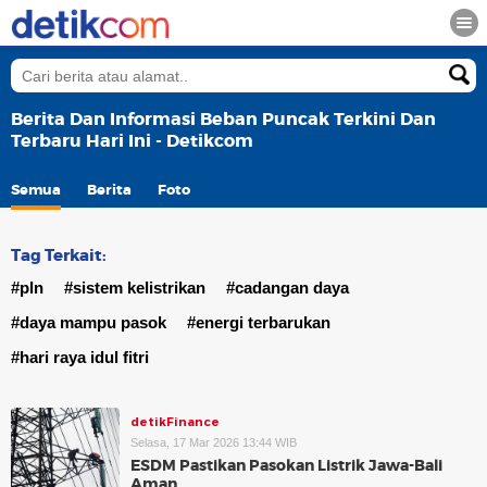
Berita Dan Informasi Beban Puncak Terkini Dan
Terbaru Hari Ini - Detikcom
Semua
Berita
Foto
Tag Terkait:
#pln
#sistem kelistrikan
#cadangan daya
#daya mampu pasok
#energi terbarukan
#hari raya idul fitri
detikFinance
Selasa, 17 Mar 2026 13:44 WIB
ESDM Pastikan Pasokan Listrik Jawa-Bali
Aman