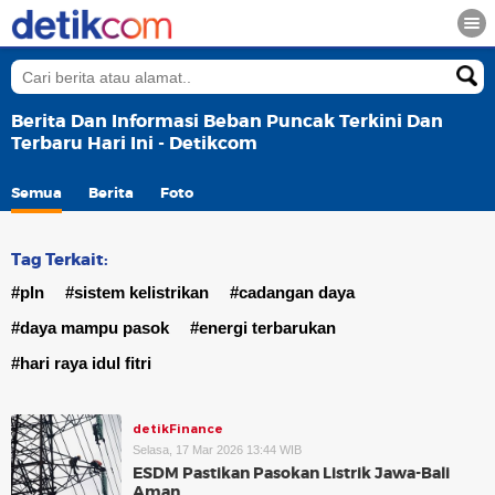
Berita Dan Informasi Beban Puncak Terkini Dan
Terbaru Hari Ini - Detikcom
Semua
Berita
Foto
Tag Terkait:
#pln
#sistem kelistrikan
#cadangan daya
#daya mampu pasok
#energi terbarukan
#hari raya idul fitri
detikFinance
Selasa, 17 Mar 2026 13:44 WIB
ESDM Pastikan Pasokan Listrik Jawa-Bali
Aman