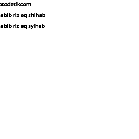
otodetikcom
abib rizieq shihab
abib rizieq syihab