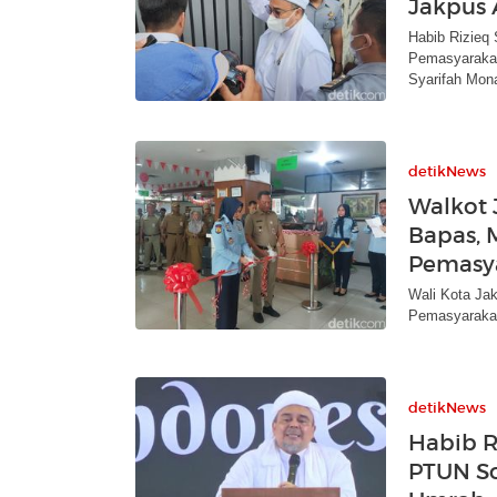
Jakpus 
Habib Rizieq 
Pemasyarakata
Syarifah Mon
detikNews
Walkot 
Bapas, 
Pemasy
Wali Kota Jak
Pemasyarakat
detikNews
Habib R
PTUN So