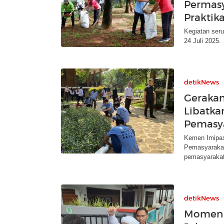
Permasy
Praktik
Kegiatan ser
24 Juli 2025.
detikNews
Gerakan
Libatka
Pemasy
Kemen Imipas
Pemasyarakata
pemasyarakat
detikNews
Momen H