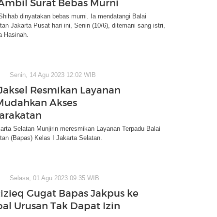
Ambil Surat Bebas Murni
Shihab dinyatakan bebas murni. Ia mendatangi Balai
n Jakarta Pusat hari ini, Senin (10/6), ditemani sang istri,
a Hasinah.
Senin, 14 Agu 2023 12:02 WIB
Jaksel Resmikan Layanan
Mudahkan Akses
arakatan
arta Selatan Munjirin meresmikan Layanan Terpadu Balai
an (Bapas) Kelas I Jakarta Selatan.
Selasa, 01 Agu 2023 09:35 WIB
izieq Gugat Bapas Jakpus ke
al Urusan Tak Dapat Izin