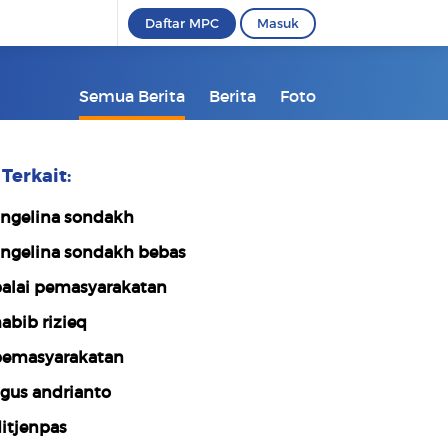
Daftar MPC
Masuk
Semua Berita
Berita
Foto
Terkait:
ngelina sondakh
ngelina sondakh bebas
alai pemasyarakatan
abib rizieq
emasyarakatan
gus andrianto
itjenpas