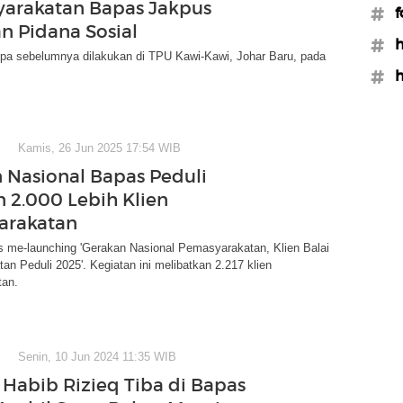
arakatan Bapas Jakpus
#f
an Pidana Sosial
#h
upa sebelumnya dilakukan di TPU Kawi-Kawi, Johar Baru, pada
#h
Kamis, 26 Jun 2025 17:54 WIB
 Nasional Bapas Peduli
n 2.000 Lebih Klien
arakatan
 me-launching 'Gerakan Nasional Pemasyarakatan, Klien Balai
n Peduli 2025'. Kegiatan ini melibatkan 2.217 klien
an.
Senin, 10 Jun 2024 11:35 WIB
abib Rizieq Tiba di Bapas