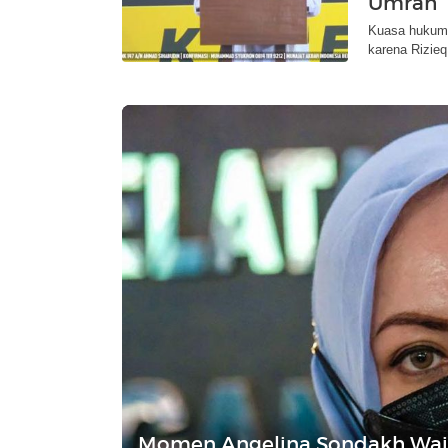
Umrah
Kuasa hukum 
karena Rizieq 
Momen Angelina Sondakh Wajib