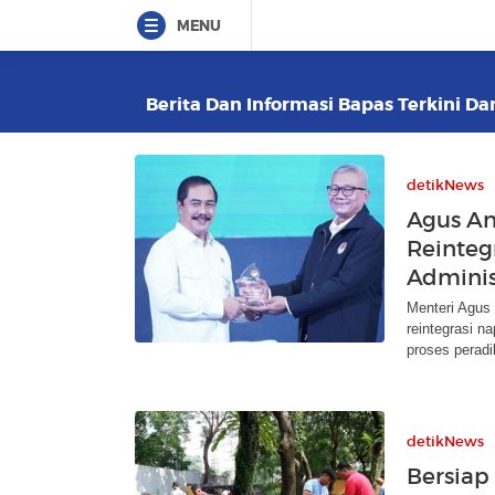
MENU
Berita Dan Informasi Bapas Terkini Da
detikNews
Agus An
Reinteg
Adminis
Menteri Agus
reintegrasi n
proses peradi
detikNews
Bersiap