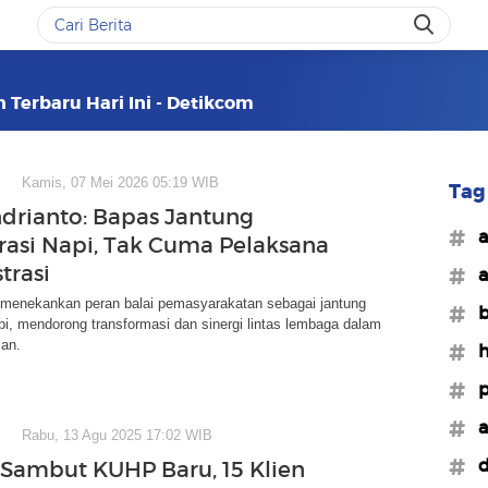
n Terbaru Hari Ini - Detikcom
Kamis, 07 Mei 2026 05:19 WIB
Tag 
drianto: Bapas Jantung
#a
rasi Napi, Tak Cuma Pelaksana
trasi
#a
 menekankan peran balai pemasyarakatan sebagai jantung
#b
api, mendorong transformasi dan sinergi lintas lembaga dalam
lan.
#h
#p
#a
Rabu, 13 Agu 2025 17:02 WIB
#d
 Sambut KUHP Baru, 15 Klien