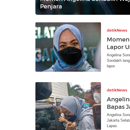
Penjara
detikNews
Momen 
Lapor U
Angelina Sond
Sondakh lang
lapor.
detikNews
Angelin
Bapas J
Angelina Son
Jakarta Selat
Lapas.