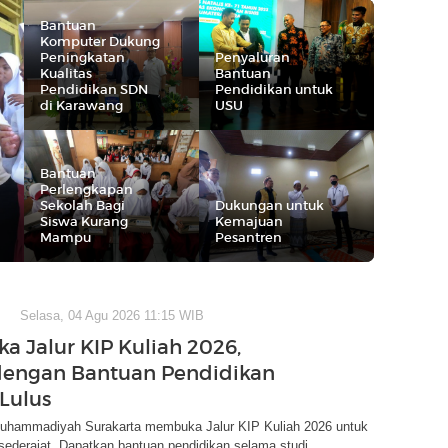
Bantuan
Komputer Dukung
Peningkatan
Penyaluran
Kualitas
Bantuan
Pendidikan SDN
Pendidikan untuk
di Karawang
USU
Bantuan
Perlengkapan
Sekolah Bagi
Dukungan untuk
Siswa Kurang
Kemajuan
Mampu
Pesantren
Selasa, 04 Agu 2026 11:15 WIB
a Jalur KIP Kuliah 2026,
dengan Bantuan Pendidikan
Lulus
Muhammadiyah Surakarta membuka Jalur KIP Kuliah 2026 untuk
ederajat. Dapatkan bantuan pendidikan selama studi.