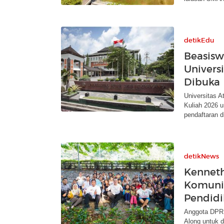
detikEdu
Beasisw
Univers
Dibuka
Universitas 
Kuliah 2026 u
pendaftaran di
detikNews
Kennet
Komunit
Pendidi
Anggota DPRD
Along untuk d