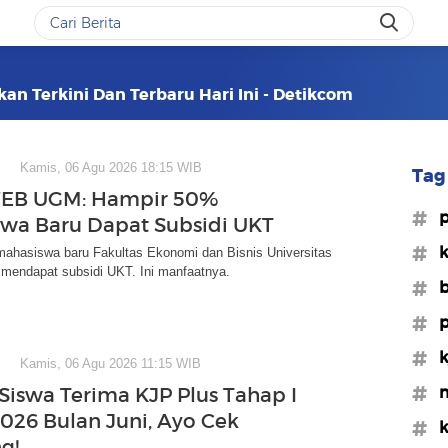
an Terkini Dan Terbaru Hari Ini - Detikcom
Kamis, 06 Agu 2026 18:15 WIB
Tag 
FEB UGM: Hampir 50%
#p
wa Baru Dapat Subsidi UKT
#k
ahasiswa baru Fakultas Ekonomi dan Bisnis Universitas
mendapat subsidi UKT. Ini manfaatnya.
#b
#p
#k
Kamis, 06 Agu 2026 11:15 WIB
#m
 Siswa Terima KJP Plus Tahap I
026 Bulan Juni, Ayo Cek
#k
g!