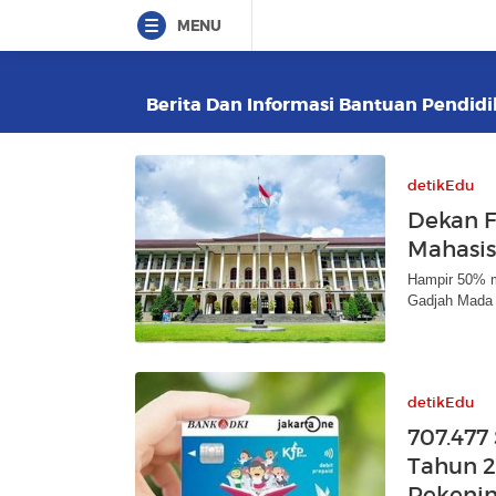
MENU
Berita Dan Informasi Bantuan Pendidik
detikEdu
Dekan 
Mahasis
Hampir 50% m
Gadjah Mada 
detikEdu
707.477
Tahun 2
Rekenin