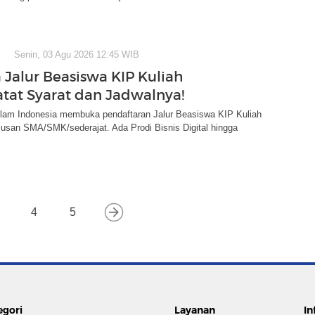
Senin, 03 Agu 2026 12:45 WIB
 Jalur Beasiswa KIP Kuliah
atat Syarat dan Jadwalnya!
Islam Indonesia membuka pendaftaran Jalur Beasiswa KIP Kuliah
lusan SMA/SMK/sederajat. Ada Prodi Bisnis Digital hingga
4
5
egori
Layanan
In