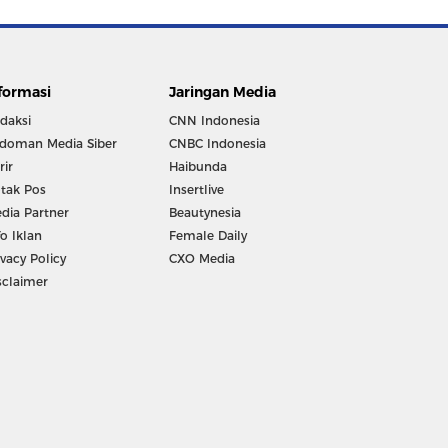
formasi
Jaringan Media
daksi
CNN Indonesia
doman Media Siber
CNBC Indonesia
rir
Haibunda
tak Pos
Insertlive
dia Partner
Beautynesia
fo Iklan
Female Daily
ivacy Policy
CXO Media
sclaimer