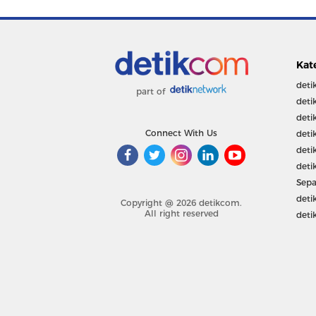
Kat
deti
part of
deti
deti
Connect With Us
deti
deti
deti
Sepa
deti
Copyright @ 2026 detikcom.
All right reserved
deti