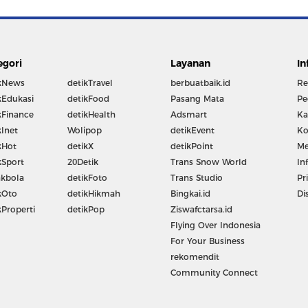
egori
Layanan
In
kNews
detikTravel
berbuatbaik.id
Re
kEdukasi
detikFood
Pasang Mata
Pe
kFinance
detikHealth
Adsmart
Ka
kInet
Wolipop
detikEvent
Ko
kHot
detikX
detikPoint
Me
kSport
20Detik
Trans Snow World
In
kbola
detikFoto
Trans Studio
Pr
kOto
detikHikmah
Bingkai.id
Di
kProperti
detikPop
Ziswafctarsa.id
Flying Over Indonesia
For Your Business
rekomendit
Community Connect