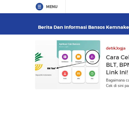
MENU
Berita Dan Informasi Bansos Kemnaker 
detikJogja
Cara Ce
BLT, BP
Link Ini!
Bagaimana c
Cek di sini p