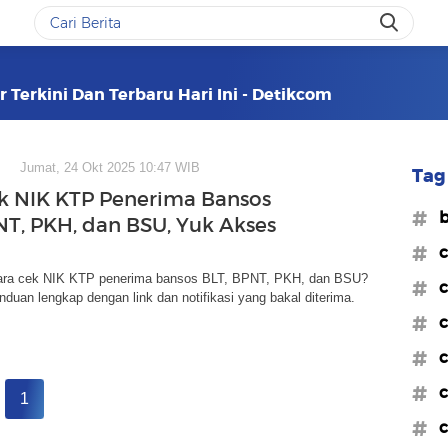
Terkini Dan Terbaru Hari Ini - Detikcom
Jumat, 24 Okt 2025 10:47 WIB
Tag 
k NIK KTP Penerima Bansos
#b
NT, PKH, dan BSU, Yuk Akses
#c
ara cek NIK KTP penerima bansos BLT, BPNT, PKH, dan BSU?
#c
anduan lengkap dengan link dan notifikasi yang bakal diterima.
#c
#c
#c
1
#c